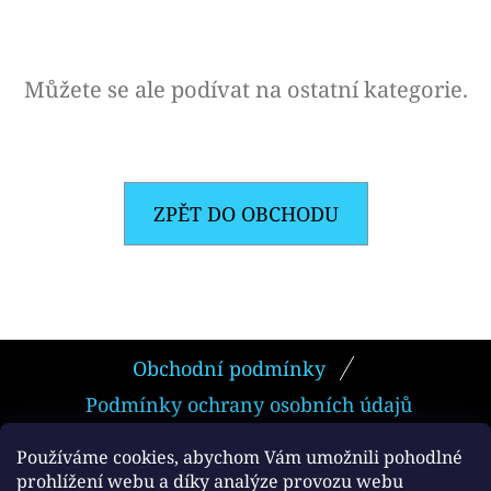
E
T
E
Můžete se ale podívat na ostatní kategorie.
N
A
J
ZPĚT DO OBCHODU
Í
T
?
Z
Obchodní podmínky
Á
Podmínky ochrany osobních údajů
P
HLEDAT
A
Používáme cookies, abychom Vám umožnili pohodlné
prohlížení webu a díky analýze provozu webu