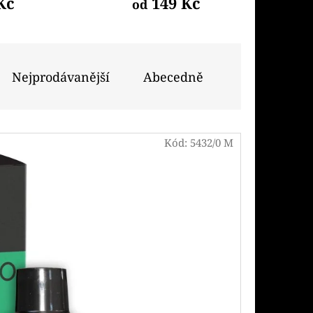
Kč
149 Kč
Následující
od
PODS CARTRIDGE
SSION FRUIT GUAVA
Nejprodávanější
Abecedně
Kód:
5432/0 M