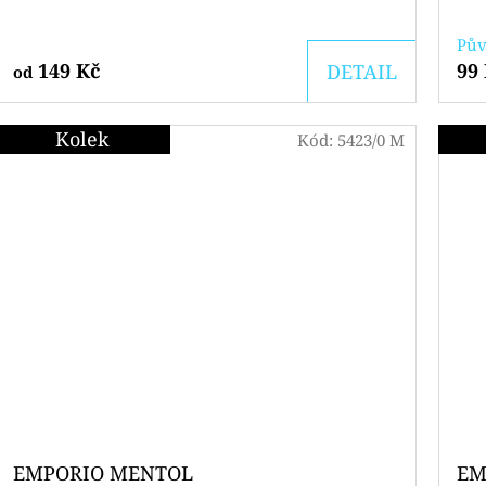
Pův
149 Kč
99
DETAIL
od
Kolek
Kód:
5423/0 M
EMPORIO MENTOL
EM