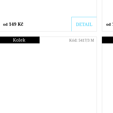
149 Kč
DETAIL
od
od
Kolek
Kód:
5417/3 M