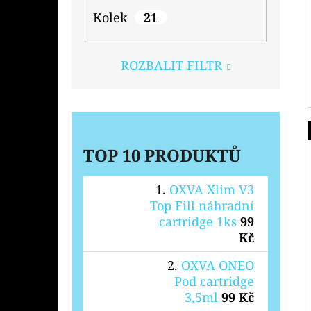
Kolek
21
ROZBALIT FILTR
TOP 10 PRODUKTŮ
OXVA Xlim V3
Top Fill náhradní
cartridge 1ks
99
Kč
OXVA ONEO
Pod cartridge
3,5ml
99 Kč