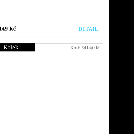
149 Kč
DETAIL
Kolek
Kód:
5414/0 M