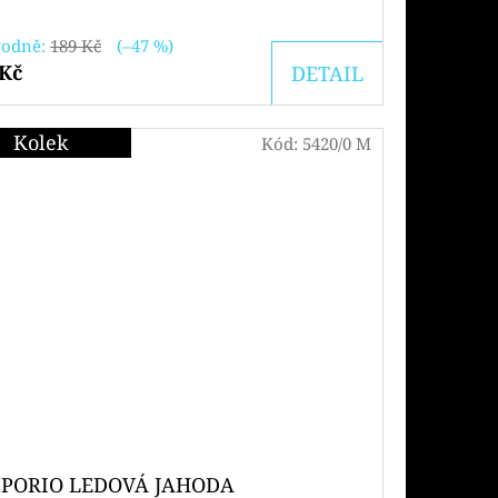
odně:
189 Kč
(–47 %)
 Kč
DETAIL
Kolek
Kód:
5420/0 M
PORIO LEDOVÁ JAHODA