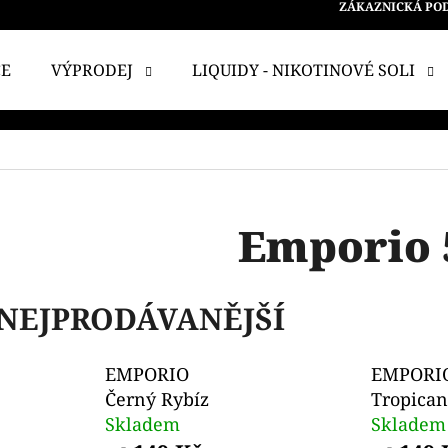
ZÁKAZNICKÁ PO
CE
VÝPRODEJ
LIQUIDY - NIKOTINOVÉ SOLI
 POTŘEBUJETE NAJÍT?
HLEDAT
Emporio 
DOPORUČUJEME
NEJPRODÁVANĚJŠÍ
EMPORIO
EMPORI
Černý Rybíz
Tropica
Skladem
Skladem