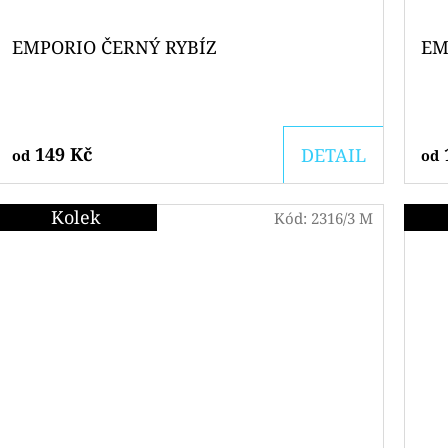
EMPORIO ČERNÝ RYBÍZ
EM
149 Kč
DETAIL
od
od
Kolek
Kód:
2316/3 M