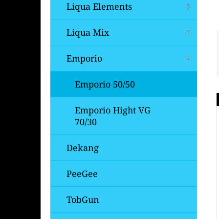
Í
Liqua Elements
P
A
Liqua Mix
OXVA XLIM V3 TOP FILL NÁHRADNÍ
CARTRIDGE 1KS
N
Emporio
99 Kč
E
Původně:
109 Kč
L
Emporio 50/50
Emporio Hight VG
70/30
Dekang
PeeGee
TobGun