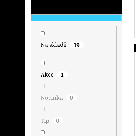
Na skladě
19
Akce
1
Novinka
0
Tip
0