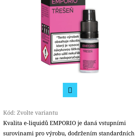
E
T
E
N
A
J
Í
T
?
Facebook
Kód:
Zvolte variantu
HLEDAT
Kvalita e-liquidů EMPORIO je daná vstupními
surovinami pro výrobu, dodržením standardních