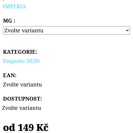
PODS
IMPERIA
CARTRIDGE
2PACK
CHERRY
MG :
20MG
239
Kč
KATEGORIE
:
Emporio 50/50
EAN
:
Zvolte variantu
DOSTUPNOST:
Zvolte variantu
od
149 Kč