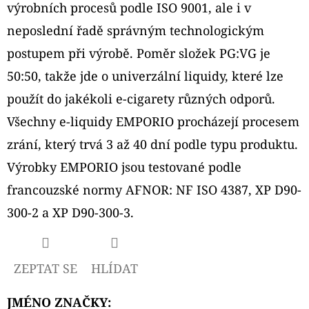
výrobních procesů podle ISO 9001, ale i v
D
neposlední řadě správným technologickým
O
postupem při výrobě. Poměr složek PG:VG je
P
50:50, takže jde o univerzální liquidy, které lze
O
použít do jakékoli e-cigarety různých odporů.
R
U
Všechny e-liquidy EMPORIO procházejí procesem
Č
zrání, který trvá 3 až 40 dní podle typu produktu.
U
Výrobky EMPORIO jsou testované podle
J
francouzské normy AFNOR: NF ISO 4387, XP D90-
E
M
300-2 a XP D90-300-3.
E
ZEPTAT SE
HLÍDAT
ELF
BAR
JMÉNO ZNAČKY
:
ELFA