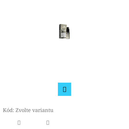
D
O
P
O
R
U
Č
U
J
E
M
E
Facebook
Kód:
Zvolte variantu
OXVA
NEXLIM
CL