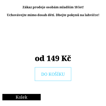
E
Zákaz prodeje osobám mladším 18 let!
T
Uchovávejte mimo dosah dětí. Dbejte pokynů na lahvičce!
E
N
A
J
Í
T
od
149 Kč
?
DO KOŠÍKU
HLEDAT
Kolek