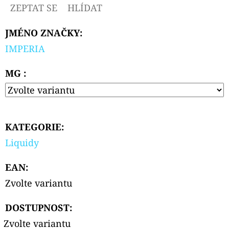
CARTRIDGE
ZEPTAT SE
HLÍDAT
2ML
119
JMÉNO ZNAČKY
:
Kč
Původně:
IMPERIA
129
Kč
MG :
KATEGORIE
:
Liquidy
EAN
:
Zvolte variantu
DOSTUPNOST:
Zvolte variantu