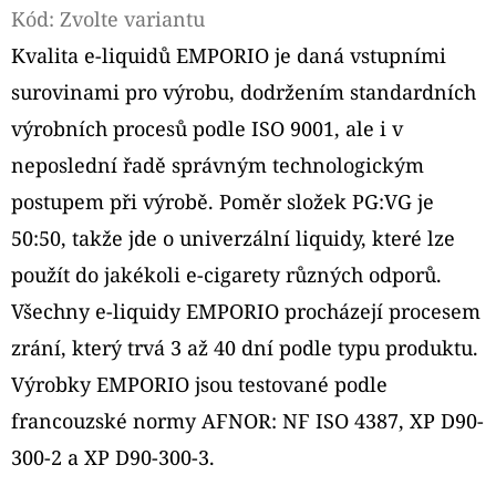
Kód:
Zvolte variantu
D
Kvalita e-liquidů EMPORIO je daná vstupními
O
surovinami pro výrobu, dodržením standardních
P
výrobních procesů podle ISO 9001, ale i v
O
R
neposlední řadě správným technologickým
U
postupem při výrobě. Poměr složek PG:VG je
Č
50:50, takže jde o univerzální liquidy, které lze
U
použít do jakékoli e-cigarety různých odporů.
J
E
Všechny e-liquidy EMPORIO procházejí procesem
M
zrání, který trvá 3 až 40 dní podle typu produktu.
E
Výrobky EMPORIO jsou testované podle
francouzské normy AFNOR: NF ISO 4387, XP D90-
LIQUA
300-2 a XP D90-300-3.
ELEMENTS
CUBAN