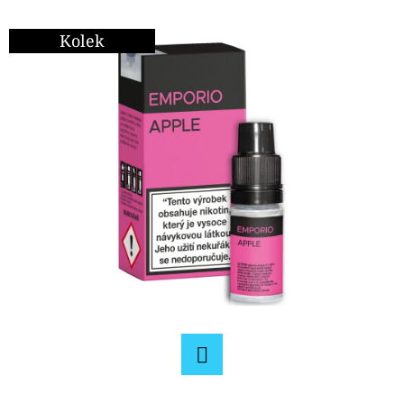
E
T
Kolek
E
N
A
J
Í
T
?
HLEDAT
Facebook