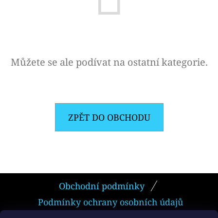
E
T
E
N
Můžete se ale podívat na ostatní kategorie.
A
J
Í
T
ZPĚT DO OBCHODU
?
Z
Obchodní podmínky
HLEDAT
Á
Podmínky ochrany osobních údajů
P