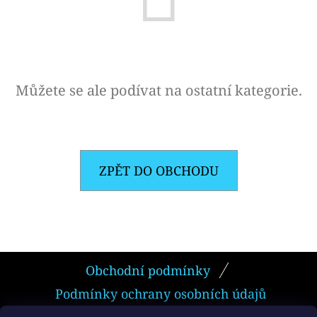
E
T
E
N
Můžete se ale podívat na ostatní kategorie.
A
J
Í
T
ZPĚT DO OBCHODU
?
Z
Obchodní podmínky
HLEDAT
Á
Podmínky ochrany osobních údajů
P