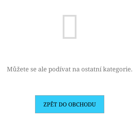
E
T
E
N
A
J
Í
Můžete se ale podívat na ostatní kategorie.
T
?
ZPĚT DO OBCHODU
HLEDAT