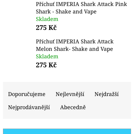
E
Příchuť IMPERIA Shark Attack Pink
T
Shark - Shake and Vape
Skladem
E
275 Kč
N
A
Příchuť IMPERIA Shark Attack
Melon Shark- Shake and Vape
J
Skladem
Í
275 Kč
T
?
Ř
A
Doporučujeme
Nejlevnější
Nejdražší
Z
Nejprodávanější
Abecedně
E
HLEDAT
N