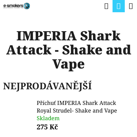
K
Hledat
Nák
Přejít
O
na
Zpět
Zpět
koší
Š
obsah
IMPERIA Shark
Í
C
K
Attack - Shake and
O
P
Vape
O
T
NEJPRODÁVANĚJŠÍ
Ř
E
Příchuť IMPERIA Shark Attack
B
Royal Strudel- Shake and Vape
U
Skladem
275 Kč
J