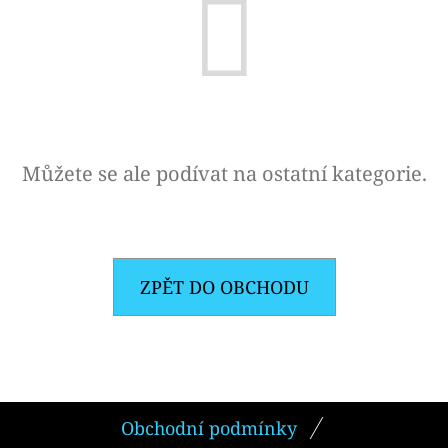
E
T
E
N
A
J
Můžete se ale podívat na ostatní kategorie.
Í
T
?
ZPĚT DO OBCHODU
HLEDAT
Z
Obchodní podmínky