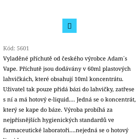
D
O
P
O
Facebook
R
Kód:
5601
U
Vyladěné příchutě od českého výrobce Adam´s
Č
Vape. Příchutě jsou dodávány v 60ml plastových
U
J
lahvičkách, které obsahují 10ml koncentrátu.
E
Uživatel tak pouze přidá bázi do lahvičky, zatřese
M
s ní a má hotový e-liquid.... Jedná se o koncentrát,
E
který se kape do báze. Výroba probíhá za
nejpřísnějších hygienických standardů ve
OXVA
farmaceutické laboratoři....nejedná se o hotový
ONEO
POD