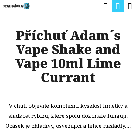
K
Hledat
Nák
Přejít
O
na
Zpět
Zpět
koší
Š
obsah
Příchuť Adam´s
Í
C
K
Vape Shake and
O
P
Vape 10ml Lime
O
Currant
T
Ř
E
V chuti objevíte komplexní kyselost limetky a
B
sladkost rybízu, které spolu dokonale fungují.
U
Ocásek je chladivý, osvěžující a lehce nasládlý....
J