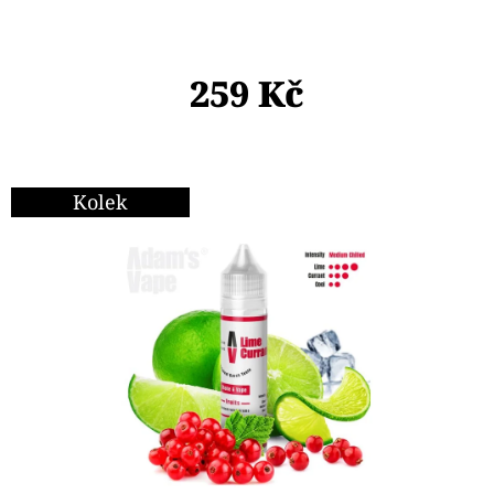
E
T
E
259 Kč
N
A
J
Kolek
Í
T
?
HLEDAT