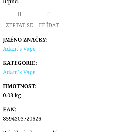
liquid.
CARTRIDGE
3,5ML
99
Kč
ZEPTAT SE
HLÍDAT
Původně:
109
Kč
JMÉNO ZNAČKY
:
Adam´s Vape
KATEGORIE
:
Adam´s Vape
HMOTNOST
:
0.03 kg
EAN
:
8594203720626