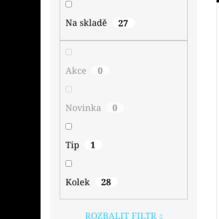
Na skladě
27
Akce
0
Novinka
0
Tip
1
Kolek
28
ROZBALIT FILTR