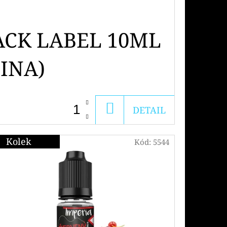
ACK LABEL 10ML
INA)
DO
DETAIL
KOŠÍKU
Kolek
Kód:
5544