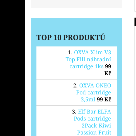
TOP 10 PRODUKTŮ
OXVA Xlim V3
Top Fill náhradní
cartridge 1ks
99
Kč
OXVA ONEO
Pod cartridge
3,5ml
99 Kč
Elf Bar ELFA
Pods cartridge
2Pack Kiwi
Passion Fruit