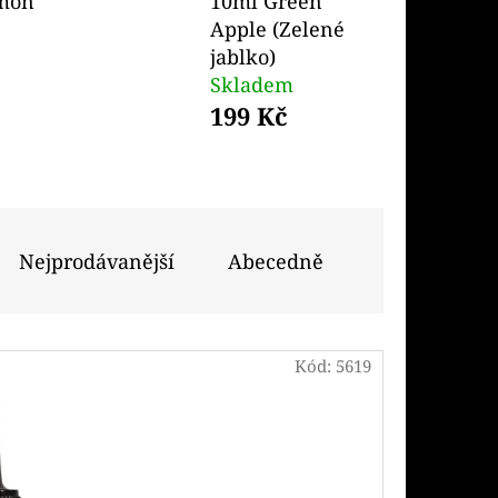
mon
10ml Green
Následující
Apple (Zelené
jablko)
PODS CARTRIDGE
Skladem
SSION FRUIT GUAVA
199 Kč
Nejprodávanější
Abecedně
Kód:
5619