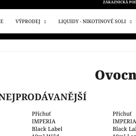
ZÁKAZNICKÁ PO
CE
VÝPRODEJ
LIQUIDY - NIKOTINOVÉ SOLI
 POTŘEBUJETE NAJÍT?
HLEDAT
Ovoc
DOPORUČUJEME
NEJPRODÁVANĚJŠÍ
Příchuť
Příchuť
IMPERIA
IMPERI
Black Label
Black La