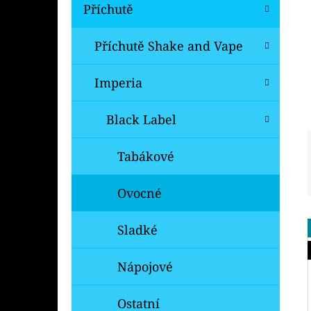
Í
Příchutě
P
A
Příchutě Shake and Vape
OXVA XLIM V3 TOP FILL NÁHRADNÍ
CARTRIDGE 1KS
N
Imperia
99 Kč
E
Původně:
109 Kč
L
Black Label
Tabákové
Ovocné
Sladké
Nápojové
Ostatní