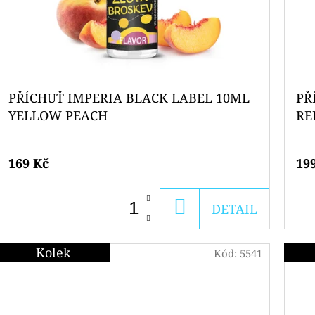
PŘÍCHUŤ IMPERIA BLACK LABEL 10ML
PŘ
YELLOW PEACH
RE
169 Kč
19
DO
DETAIL
KOŠÍKU
Kolek
Kód:
5541