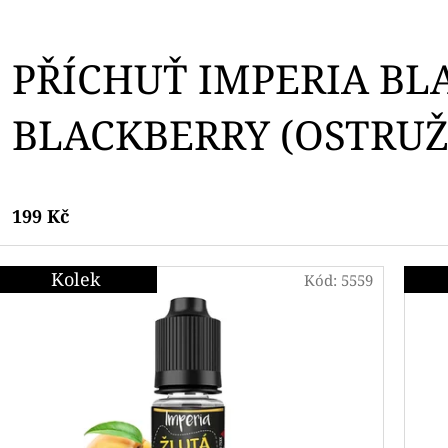
PŘÍCHUŤ IMPERIA BL
BLACKBERRY (OSTRUŽ
199 Kč
Kolek
Kód:
5559