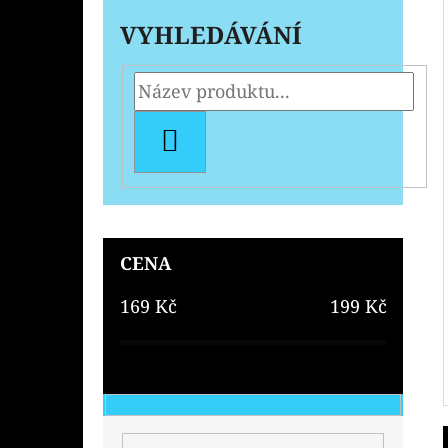
VYHLEDÁVÁNÍ
HLEDAT
CENA
169
Kč
199
Kč