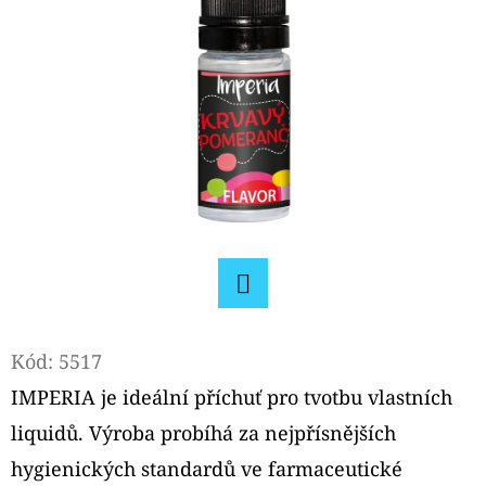
D
O
P
O
R
U
Č
U
J
E
Facebook
M
E
Kód:
5517
IMPERIA je ideální příchuť pro tvotbu vlastních
liquidů. Výroba probíhá za nejpřísnějších
OXVA
XLIM
hygienických standardů ve farmaceutické
V3