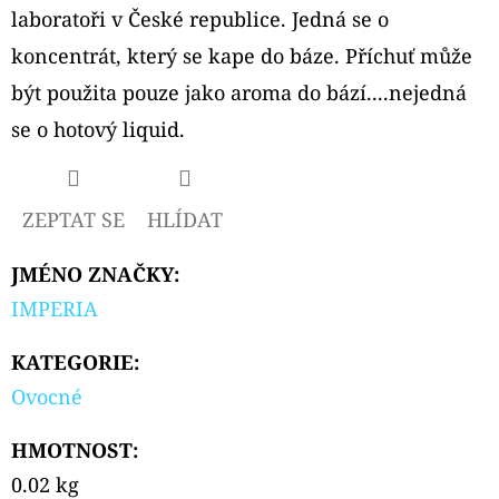
TOP
laboratoři v České republice. Jedná se o
FILL
NÁHRADNÍ
koncentrát, který se kape do báze. Příchuť může
CARTRIDGE
1KS
být použita pouze jako aroma do bází....nejedná
99
se o hotový liquid.
Kč
Původně:
109
Kč
ZEPTAT SE
HLÍDAT
JMÉNO ZNAČKY
:
IMPERIA
KATEGORIE
:
Ovocné
HMOTNOST
:
0.02 kg