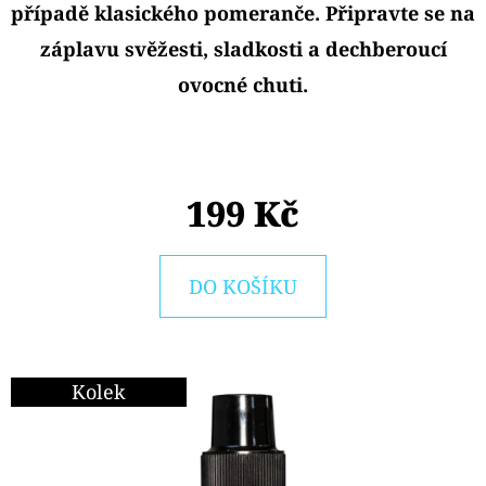
E
případě klasického pomeranče. Připravte se na
T
záplavu svěžesti, sladkosti a dechberoucí
E
ovocné chuti.
N
A
J
199 Kč
Í
T
DO KOŠÍKU
?
Kolek
HLEDAT