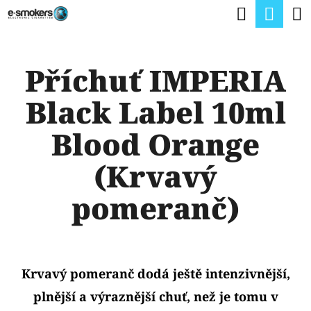
K
Hledat
Nák
Přejít
O
na
Zpět
Zpět
koší
Š
obsah
Příchuť IMPERIA
Í
C
K
Black Label 10ml
O
P
Blood Orange
O
(Krvavý
T
Ř
pomeranč)
E
B
U
Krvavý pomeranč dodá ještě intenzivnější,
J
plnější a výraznější chuť, než je tomu v