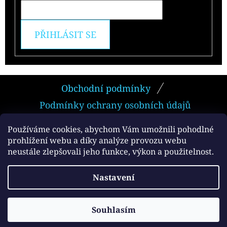
PŘIHLÁSIT SE
Z
Obchodní podmínky
Á
Podmínky ochrany osobních údajů
P
A
Používáme cookies, abychom Vám umožnili pohodlné
prohlížení webu a díky analýze provozu webu
T
neustále zlepšovali jeho funkce, výkon a použitelnost.
Facebook
Í
Vytvořil Shoptet
Nastavení
Copyright 2026
e-smokers.cz
. Všechna práva
vyhrazena.
Souhlasím
Používáme
ověření věku Adulto