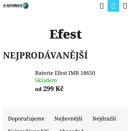
K
Hledat
Nák
Přejít
O
na
Zpět
Zpět
koší
Š
obsah
Efest
Í
C
K
O
NEJPRODÁVANĚJŠÍ
P
O
Baterie Efest IMR 18650
T
Skladem
Ř
299 Kč
od
E
B
Ř
U
A
Doporučujeme
Nejlevnější
Nejdražší
J
Z