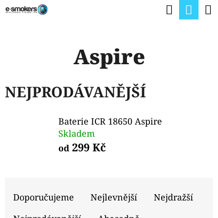
K
Hledat
Nák
Přejít
O
na
Zpět
Zpět
koší
Š
obsah
Aspire
Í
C
K
O
NEJPRODÁVANĚJŠÍ
P
O
Baterie ICR 18650 Aspire
T
Skladem
Ř
299 Kč
od
E
B
Ř
U
A
Doporučujeme
Nejlevnější
Nejdražší
J
Z