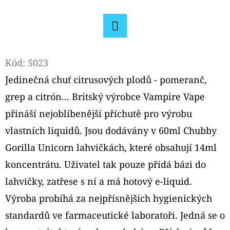
D
O
Facebook
P
O
Kód:
5023
R
Jedinečná chuť citrusových plodů - pomeranč,
U
grep a citrón... Britský výrobce Vampire Vape
Č
přináší nejoblíbenější příchutě pro výrobu
U
J
vlastních liquidů. Jsou dodávány v 60ml Chubby
E
Gorilla Unicorn lahvičkách, které obsahují 14ml
M
koncentrátu. Uživatel tak pouze přidá bázi do
E
lahvičky, zatřese s ní a má hotový e-liquid.
Výroba probíhá za nejpřísnějších hygienických
ELF
standardů ve farmaceutické laboratoři. Jedná se o
BAR
ELFA