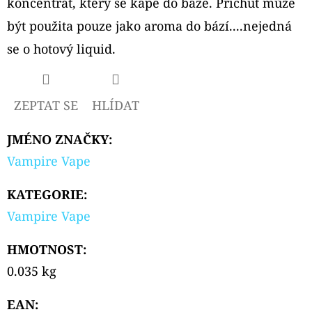
koncentrát, který se kape do báze. Příchuť může
PODS
CARTRIDGE
být použita pouze jako aroma do bází....nejedná
2PACK
KIWI
se o hotový liquid.
PASSION
FRUIT
GUAVA
20MG
ZEPTAT SE
HLÍDAT
239
Kč
JMÉNO ZNAČKY
:
Vampire Vape
KATEGORIE
:
Vampire Vape
HMOTNOST
:
0.035 kg
EAN
: