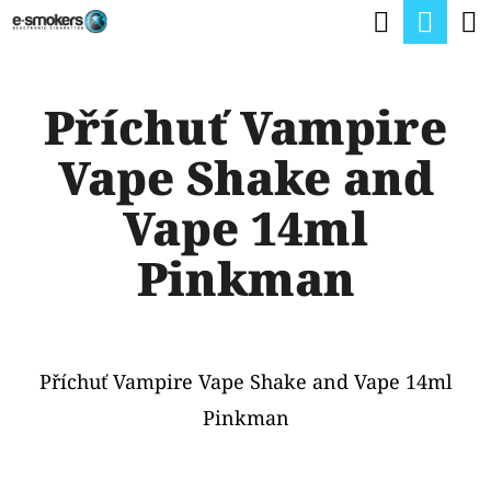
K
Hledat
Nák
Přejít
O
na
Zpět
Zpět
koší
Š
obsah
Příchuť Vampire
Í
C
K
Vape Shake and
O
P
Vape 14ml
O
Pinkman
T
Ř
E
Příchuť Vampire Vape Shake and Vape 14ml
B
Pinkman
U
J