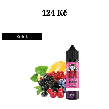
E
T
124 Kč
E
N
A
Kolek
J
Í
T
?
HLEDAT