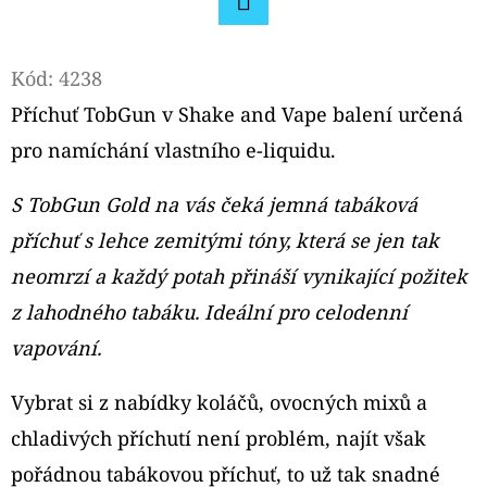
Facebook
D
O
Kód:
4238
P
Příchuť TobGun v Shake and Vape balení určená
O
pro namíchání vlastního e-liquidu.
R
U
S TobGun Gold na vás čeká jemná tabáková
Č
příchuť s lehce zemitými tóny, která se jen tak
U
J
neomrzí a každý potah přináší vynikající požitek
E
z lahodného tabáku. Ideální pro celodenní
M
vapování.
E
Vybrat si z nabídky koláčů, ovocných mixů a
chladivých příchutí není problém, najít však
LIQUA
ELEMENTS
pořádnou tabákovou příchuť, to už tak snadné
CUBAN