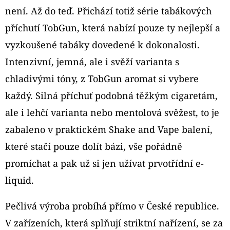
CIGAR
není. Až do teď. Přichází totiž série tabákových
179
příchutí TobGun, která nabízí pouze ty nejlepší a
Kč
vyzkoušené tabáky dovedené k dokonalosti.
Intenzivní, jemná, ale i svěží varianta s
chladivými tóny, z TobGun aromat si vybere
každý. Silná příchuť podobná těžkým cigaretám,
ale i lehčí varianta nebo mentolová svěžest, to je
zabaleno v praktickém Shake and Vape balení,
které stačí pouze dolít bázi, vše pořádně
promíchat a pak už si jen užívat prvotřídní e-
liquid.
Pečlivá výroba probíhá přímo v České republice.
V zařízeních, která splňují striktní nařízení, se za