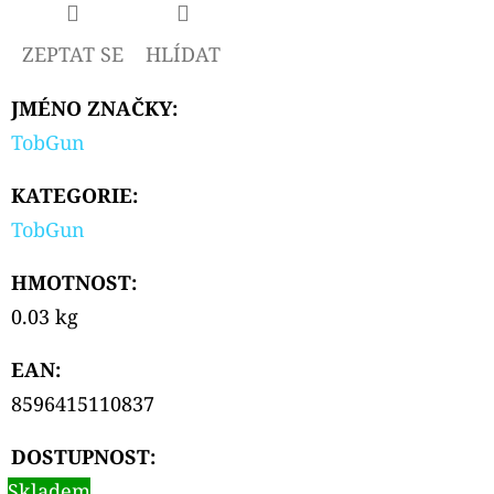
ZEPTAT SE
HLÍDAT
JMÉNO ZNAČKY
:
TobGun
KATEGORIE
:
TobGun
HMOTNOST
:
0.03 kg
EAN
:
8596415110837
DOSTUPNOST:
Skladem