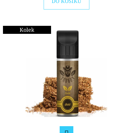
E
DO KOŠÍKU
T
E
N
Kolek
A
J
Í
T
?
HLEDAT