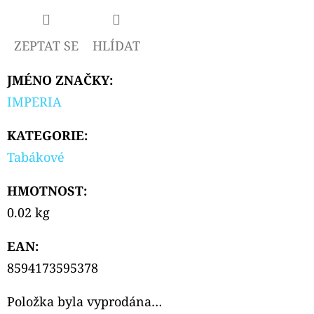
D
ZEPTAT SE
HLÍDAT
O
P
JMÉNO ZNAČKY
:
O
IMPERIA
R
U
KATEGORIE
:
Č
Tabákové
U
J
HMOTNOST
:
E
M
0.02 kg
E
EAN
:
8594173595378
LIQUA
ELEMENTS
Položka byla vyprodána…
CUBAN