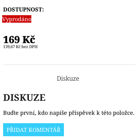
CIGAR
DOSTUPNOST:
179
Kč
Vyprodáno
169 Kč
139,67 Kč bez DPH
Diskuze
DISKUZE
Buďte první, kdo napíše příspěvek k této položce.
PŘIDAT KOMENTÁŘ