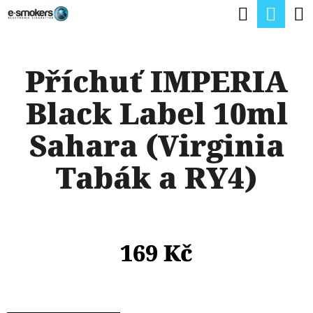
K
Hledat
Nák
Přejít
O
na
Zpět
Zpět
koší
Š
obsah
Příchuť IMPERIA
Í
C
K
Black Label 10ml
O
P
Sahara (Virginia
O
Tabák a RY4)
T
Ř
E
B
169 Kč
U
J