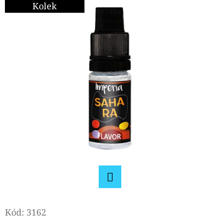
E
Kolek
T
E
N
A
J
Í
T
?
HLEDAT
Facebook
Kód:
3162