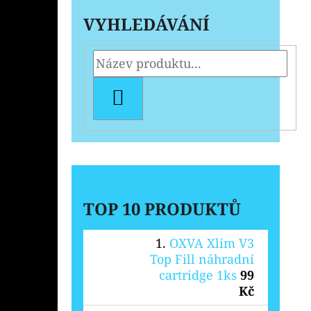
VYHLEDÁVÁNÍ
HLEDAT
TOP 10 PRODUKTŮ
OXVA Xlim V3
Top Fill náhradní
cartridge 1ks
99
Kč