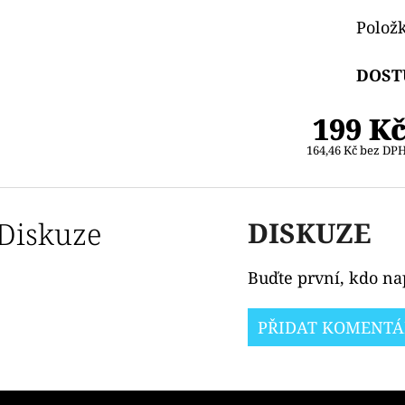
Polož
DOST
199 K
164,46 Kč bez DP
Diskuze
DISKUZE
Buďte první, kdo nap
PŘIDAT KOMENTÁ