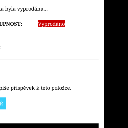
ka byla vyprodána…
UPNOST:
Vyprodáno
č
H
íše příspěvek k této položce.
Ř