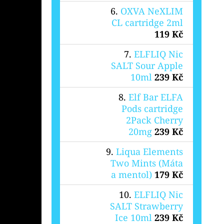
OXVA NeXLIM
CL cartridge 2ml
119 Kč
ELFLIQ Nic
SALT Sour Apple
10ml
239 Kč
Elf Bar ELFA
Pods cartridge
2Pack Cherry
20mg
239 Kč
Liqua Elements
Two Mints (Máta
a mentol)
179 Kč
ELFLIQ Nic
SALT Strawberry
Ice 10ml
239 Kč