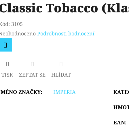
Classic Tobacco (Kla
Kód:
3105
Průměrné
Neohodnoceno
Podrobnosti hodnocení
hodnocení
produktu
Facebook
je
0,0
TISK
ZEPTAT SE
HLÍDAT
z
5
JMÉNO ZNAČKY
:
IMPERIA
KATE
hvězdiček.
HMO
EAN
: