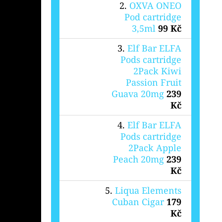
OXVA ONEO
Pod cartridge
3,5ml
99 Kč
Elf Bar ELFA
Pods cartridge
2Pack Kiwi
Passion Fruit
Guava 20mg
239
Kč
Elf Bar ELFA
Pods cartridge
2Pack Apple
Peach 20mg
239
Kč
Liqua Elements
Cuban Cigar
179
Kč