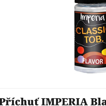
OXVA ONEO POD CARTRIDGE 3,5ML
ELF BAR ELFA 
2PACK KIWI PA
99 Kč
20MG
Původně:
109 Kč
239 Kč
Příchuť IMPERIA Bla