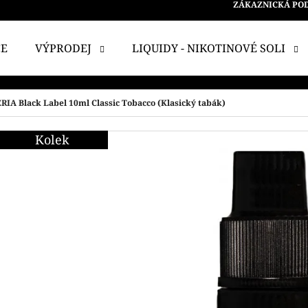
ZÁKAZNICKÁ PO
CE
VÝPRODEJ
LIQUIDY - NIKOTINOVÉ SOLI
 POTŘEBUJETE NAJÍT?
RIA Black Label 10ml Classic Tobacco (Klasický tabák)
Kolek
HLEDAT
DOPORUČUJEME