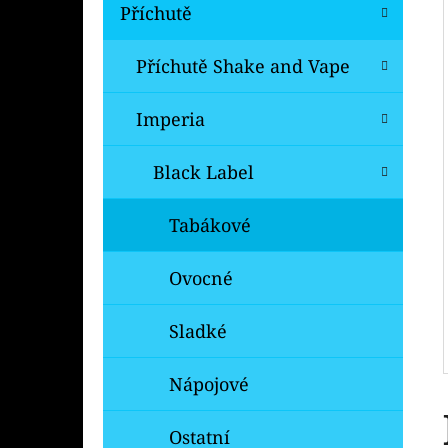
Í
Příchutě
P
A
Příchutě Shake and Vape
OXVA XLIM V3 TOP FILL NÁHRADNÍ
CARTRIDGE 1KS
N
Imperia
99 Kč
E
Původně:
109 Kč
L
Black Label
Tabákové
Ovocné
Sladké
Nápojové
Ostatní