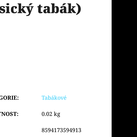
sický tabák)
GORIE
:
Tabákové
TNOST
:
0.02 kg
8594173594913