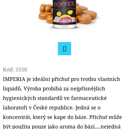
D
O
P
O
R
U
Č
Facebook
U
Kód:
5550
J
IMPERIA je ideální příchuť pro tvotbu vlastních
E
M
liquidů. Výroba probíhá za nejpřísnějších
E
hygienických standardů ve farmaceutické
laboratoři v České republice. Jedná se o
OXVA
koncentrát, který se kape do báze. Příchuť může
NEXLIM
CL
být použita pouze jako aroma do bází....nejedná