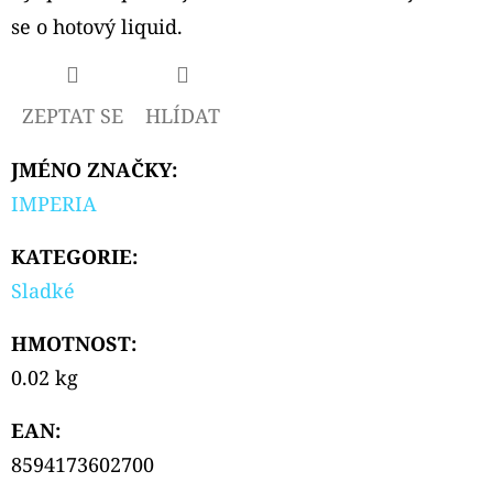
CARTRIDGE
se o hotový liquid.
2ML
119
Kč
Původně:
ZEPTAT SE
HLÍDAT
129
Kč
JMÉNO ZNAČKY
:
IMPERIA
KATEGORIE
:
Sladké
HMOTNOST
:
0.02 kg
EAN
:
8594173602700