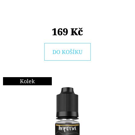
E
T
E
169 Kč
N
A
J
DO KOŠÍKU
Í
T
?
Kolek
HLEDAT