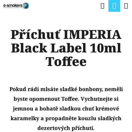
K
Hledat
Nák
Přejít
O
na
Zpět
Zpět
koší
Š
obsah
Příchuť IMPERIA
Í
C
K
Black Label 10ml
O
P
Toffee
O
T
Ř
Pokud rádi mlsáte sladké bonbony, neměli
E
byste opomenout Toffee. Vychutnejte si
B
jemnou a bohatě sladkou chuť krémové
U
karamelky a propadněte kouzlu sladkých
J
dezertových příchutí.