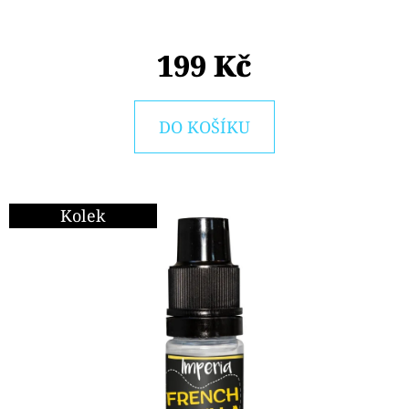
E
T
199 Kč
E
N
A
DO KOŠÍKU
J
Í
T
Kolek
?
HLEDAT