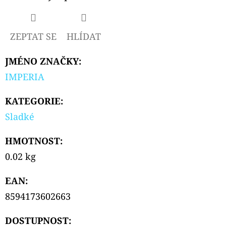
TOP
FILL
NÁHRADNÍ
CARTRIDGE
ZEPTAT SE
HLÍDAT
1KS
99
JMÉNO ZNAČKY
:
Kč
Původně:
IMPERIA
109
Kč
KATEGORIE
:
Sladké
HMOTNOST
:
0.02 kg
EAN
:
8594173602663
DOSTUPNOST: