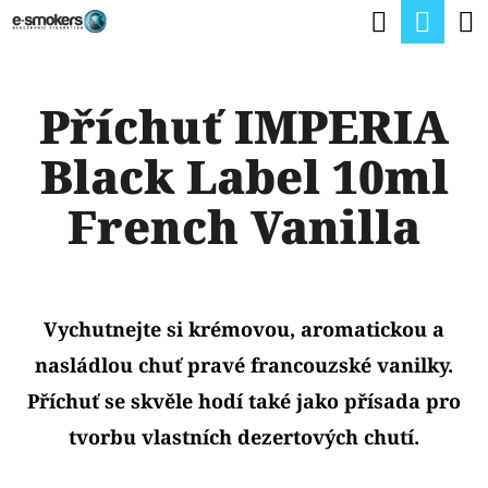
K
Hledat
Nák
Přejít
O
na
Zpět
Zpět
koší
Š
obsah
Příchuť IMPERIA
Í
C
K
Black Label 10ml
O
P
French Vanilla
O
T
Ř
Vychutnejte si krémovou, aromatickou a
E
nasládlou chuť pravé francouzské vanilky.
B
Příchuť se skvěle hodí také jako přísada pro
U
tvorbu vlastních dezertových chutí.
J