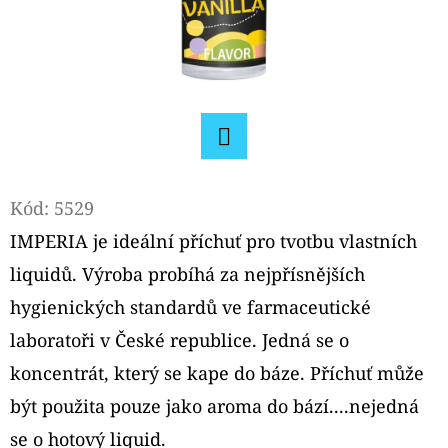
D
O
P
O
R
U
Facebook
Č
Kód:
5529
U
IMPERIA je ideální příchuť pro tvotbu vlastních
J
liquidů. Výroba probíhá za nejpřísnějších
E
M
hygienických standardů ve farmaceutické
E
laboratoři v České republice. Jedná se o
koncentrát, který se kape do báze. Příchuť může
OXVA
být použita pouze jako aroma do bází....nejedná
XLIM
V3
se o hotový liquid.