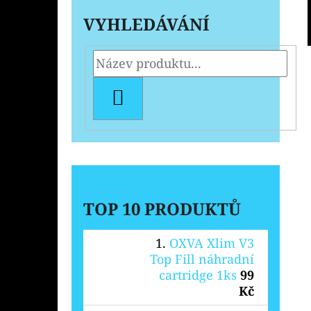
VYHLEDÁVÁNÍ
HLEDAT
TOP 10 PRODUKTŮ
OXVA Xlim V3
Top Fill náhradní
cartridge 1ks
99
Kč