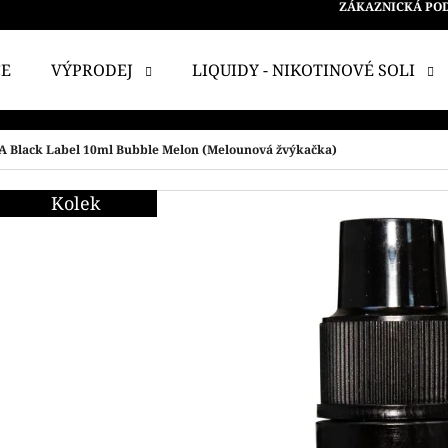
ZÁKAZNICKÁ PO
CE
VÝPRODEJ
LIQUIDY - NIKOTINOVÉ SOLI
 POTŘEBUJETE NAJÍT?
A Black Label 10ml Bubble Melon (Melounová žvýkačka)
Kolek
HLEDAT
DOPORUČUJEME