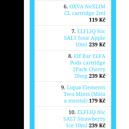
OXVA NeXLIM
CL cartridge 2ml
119 Kč
ELFLIQ Nic
SALT Sour Apple
10ml
239 Kč
Elf Bar ELFA
Pods cartridge
2Pack Cherry
20mg
239 Kč
Liqua Elements
Two Mints (Máta
a mentol)
179 Kč
ELFLIQ Nic
SALT Strawberry
Ice 10ml
239 Kč