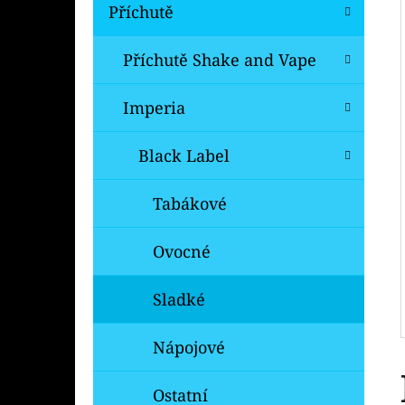
Í
Příchutě
P
A
Příchutě Shake and Vape
OXVA XLIM V3 TOP FILL NÁHRADNÍ
CARTRIDGE 1KS
N
Imperia
99 Kč
E
Původně:
109 Kč
L
Black Label
Tabákové
Ovocné
Sladké
Nápojové
Ostatní