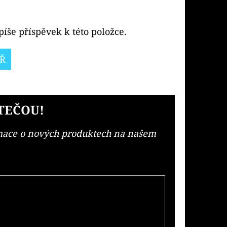
íše příspěvek k této položce.
Ř
TEČOU!
rmace o nových produktech na našem