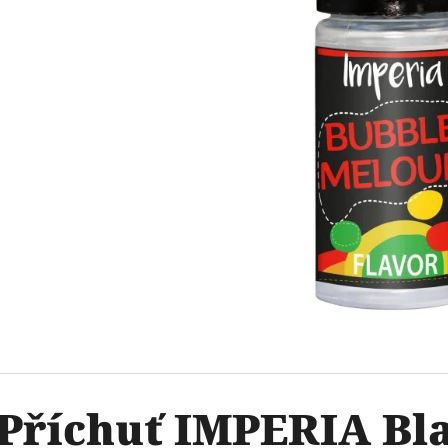
OXVA ONEO POD CARTRIDGE 3,5ML
ELF BAR ELFA 
2PACK KIWI PA
99 Kč
20MG
Původně:
109 Kč
239 Kč
Příchuť IMPERIA Bla