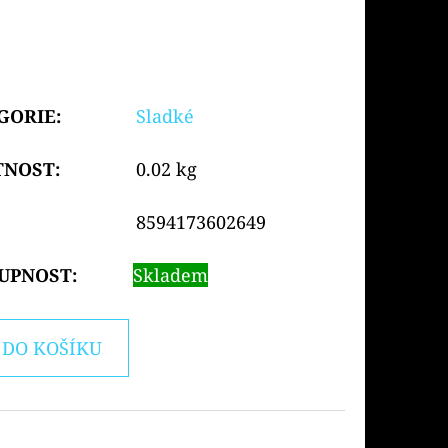
GORIE
:
Sladké
TNOST
:
0.02 kg
8594173602649
UPNOST:
Skladem
DO KOŠÍKU