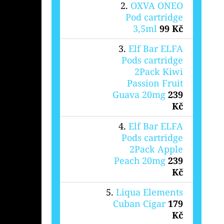
OXVA ONEO
Pod cartridge
3,5ml
99 Kč
Elf Bar ELFA
Pods cartridge
2Pack Kiwi
Passion Fruit
Guava 20mg
239
Kč
Elf Bar ELFA
Pods cartridge
2Pack Apple
Peach 20mg
239
Kč
Liqua Elements
Cuban Cigar
179
Kč