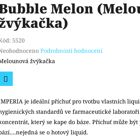
Bubble Melon (Melo
žvýkačka)
Kód:
5520
Průměrné
Neohodnoceno
Podrobnosti hodnocení
hodnocení
Melounová žvýkačka
produktu
je
Facebook
0,0
IMPERIA je ideální příchuť pro tvotbu vlastních liqu
z
hygienických standardů ve farmaceutické laboratoři 
5
koncentrát, který se kape do báze. Příchuť může být
hvězdiček.
bází....nejedná se o hotový liquid.