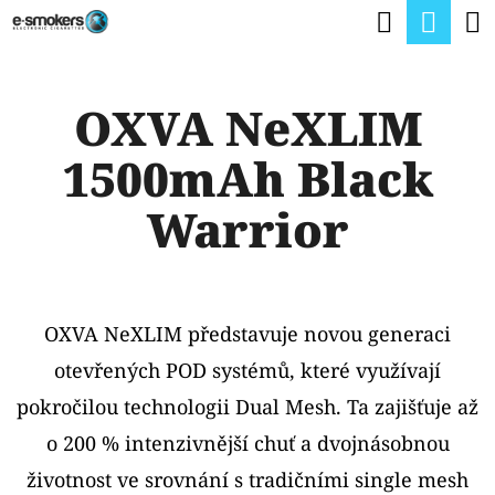
K
Hledat
Nák
Přejít
O
na
Zpět
Zpět
koší
Š
obsah
OXVA NeXLIM
Í
C
K
1500mAh Black
O
P
Warrior
O
T
Ř
OXVA NeXLIM představuje novou generaci
E
otevřených POD systémů, které využívají
B
pokročilou technologii Dual Mesh. Ta zajišťuje až
U
o 200 % intenzivnější chuť a dvojnásobnou
J
životnost ve srovnání s tradičními single mesh