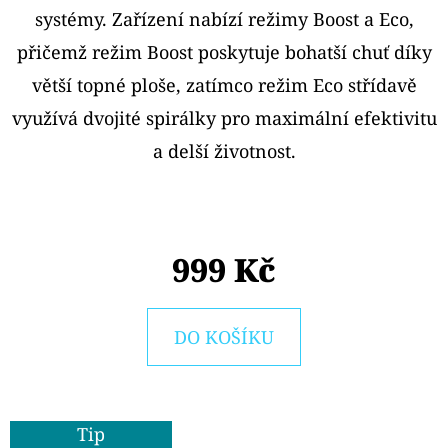
E
systémy. Zařízení nabízí režimy Boost a Eco,
T
přičemž režim Boost poskytuje bohatší chuť díky
E
větší topné ploše, zatímco režim Eco střídavě
N
využívá dvojité spirálky pro maximální efektivitu
A
a delší životnost.
J
Í
T
999 Kč
?
DO KOŠÍKU
HLEDAT
Tip