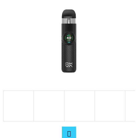
D
O
P
O
R
U
Č
U
J
E
M
E
ELF
BAR
ELFA