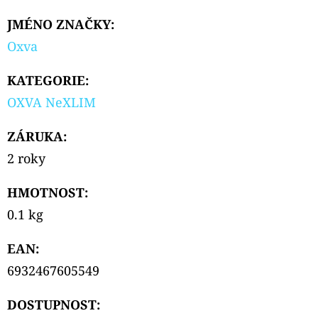
JMÉNO ZNAČKY
:
Oxva
KATEGORIE
:
OXVA NeXLIM
ZÁRUKA
:
2 roky
HMOTNOST
:
0.1 kg
EAN
:
6932467605549
DOSTUPNOST: