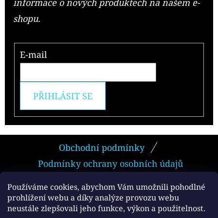
informace o nových produktech na našem e-
shopu.
E-mail
PŘIHLÁSIT SE
Z
Obchodní podmínky
Á
Podmínky ochrany osobních údajů
P
A
Používáme cookies, abychom Vám umožnili pohodlné
prohlížení webu a díky analýze provozu webu
T
neustále zlepšovali jeho funkce, výkon a použitelnost.
Facebook