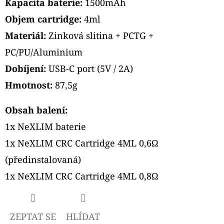
Kapacita baterie:
1500mAh
Objem cartridge:
4ml
Materiál:
Zinková slitina + PCTG +
PC/PU/Aluminium
Dobíjení:
USB-C port (5V / 2A)
Hmotnost:
87,5g
Obsah balení:
1x NeXLIM baterie
1x NeXLIM CRC Cartridge 4ML 0,6Ω
(předinstalovaná)
1x NeXLIM CRC Cartridge 4ML 0,8Ω
ZEPTAT SE
HLÍDAT