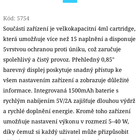
PODS
Facebook
CARTRIDGE
2PACK
Kód:
5754
APPLE
PEACH
Součástí zařízení je velkokapacitní 4ml cartridge,
20MG
která umožňuje více než 15 naplnění a disponuje
239
Kč
5vrstvou ochranou proti úniku, což zaručuje
spolehlivý a čistý provoz. Přehledný 0,85"
barevný displej poskytuje snadný přístup ke
všem nastavením zařízení a zobrazuje důležité
informace. Integrovaná 1500mAh baterie s
rychlým nabíjením 5V/2A zajišťuje dlouhou výdrž
a rychlé doplnění energie. Kromě toho zařízení
umožňuje nastavení výkonu v rozmezí 5–40 W,
díky čemuž si každý uživatel může přizpůsobit