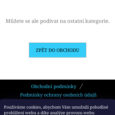
E
T
E
Můžete se ale podívat na ostatní kategorie.
N
A
J
ZPĚT DO OBCHODU
Í
T
?
Z
Obchodní podmínky
Á
Podmínky ochrany osobních údajů
P
HLEDAT
A
Používáme cookies, abychom Vám umožnili pohodlné
prohlížení webu a díky analýze provozu webu