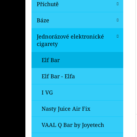
Í
Příchutě
P
A
Báze
OXVA ONEO POD CARTRIDGE 3,5ML
N
99 Kč
Jednorázové elektronické
Původně:
109 Kč
E
cigarety
L
Elf Bar
Elf Bar - Elfa
I VG
Nasty Juice Air Fix
VAAL Q Bar by Joyetech