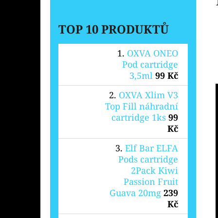
TOP 10 PRODUKTŮ
OXVA ONEO
Pod cartridge
3,5ml
99 Kč
OXVA Xlim V3
Top Fill náhradní
cartridge 1ks
99
Kč
Elf Bar ELFA
Pods cartridge
2Pack Kiwi
Passion Fruit
Guava 20mg
239
Kč