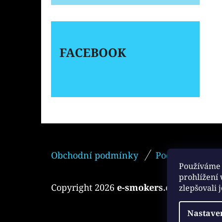
FACEBOOK
Z
Obchodní podmínky
Podmínky ochr
Á
Používáme 
P
prohlížení
Copyright 2026
e-smokers.cz
. Všechna 
zlepšovali 
A
T
Nastave