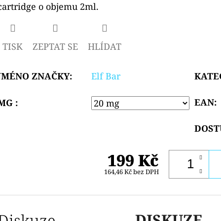
cartridge o objemu 2ml.
hvězdiček.
TISK
ZEPTAT SE
HLÍDAT
JMÉNO ZNAČKY
:
Elf Bar
KATE
EAN
:
MG :
DOST
199 Kč
164,46 Kč bez DPH
Diskuze
DISKUZE