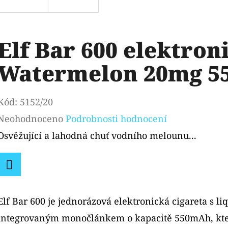
Elf Bar 600 elektron
Watermelon 20mg 5
Kód:
5152/20
Průměrné
Neohodnoceno
Podrobnosti hodnocení
hodnocení
Osvěžující a lahodná chuť vodního melounu...
produktu
je
Facebook
0,0
Elf Bar 600 je jednorázová elektronická cigareta s l
z
integrovaným monočlánkem o kapacitě 550mAh, kte
5