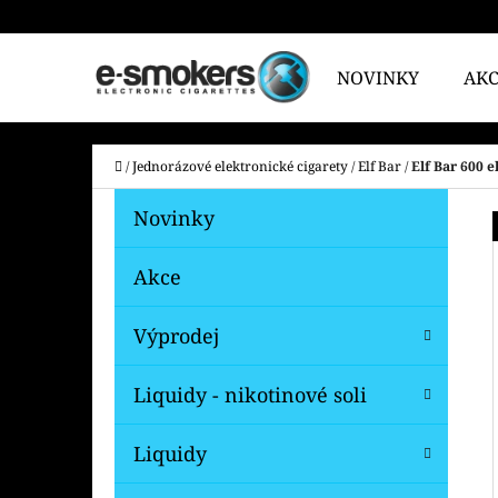
K
Přejít
O
na
Zpět
Zpět
NOVINKY
AK
Š
do
do
obsah
Í
obchodu
obchodu
CO
K
Domů
/
Jednorázové elektronické cigarety
/
Elf Bar
/
Elf Bar 600 
P
K
Přeskočit
Novinky
A
O
kategorie
T
S
Akce
E
T
G
Výprodej
O
R
R
A
Liquidy - nikotinové soli
I
N
E
N
Liquidy