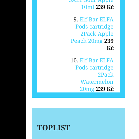
10ml
239 Kč
Elf Bar ELFA
Pods cartridge
2Pack Apple
Peach 20mg
239
Kč
Elf Bar ELFA
Pods cartridge
2Pack
Watermelon
20mg
239 Kč
TOPLIST