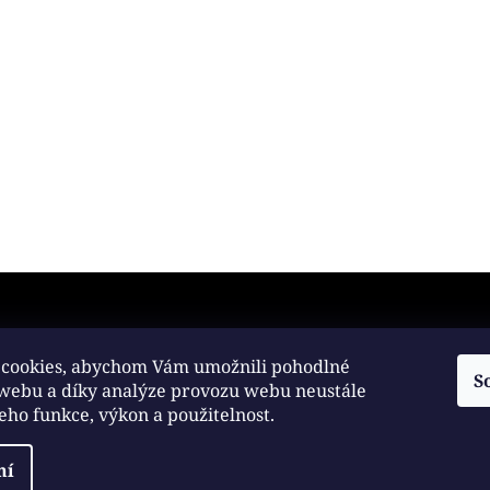
any osobních údajů
cookies, abychom Vám umožnili pohodlné
S
 webu a díky analýze provozu webu neustále
práva vyhrazena.
jeho funkce, výkon a použitelnost.
ní