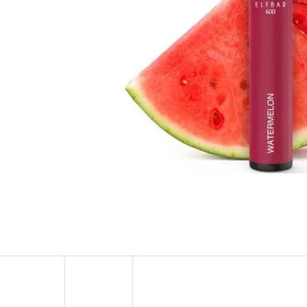
OXVA XLIM V3 TOP FILL NÁHRADNÍ
ELF BAR ELFA 
CARTRIDGE 1KS
2PACK KIWI PA
20MG
99 Kč
Původně:
109 Kč
239 Kč