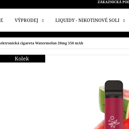
ZÁKAZNICKÁ PO
CE
VÝPRODEJ
LIQUIDY - NIKOTINOVÉ SOLI
 POTŘEBUJETE NAJÍT?
elektronická cigareta Watermelon 20mg 550 mAh
Kolek
HLEDAT
DOPORUČUJEME