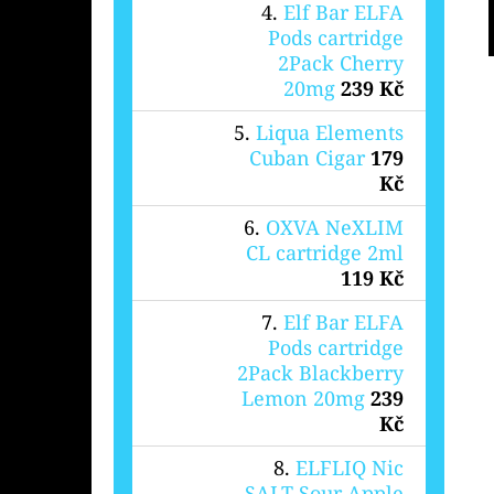
Elf Bar ELFA
Pods cartridge
2Pack Cherry
20mg
239 Kč
Liqua Elements
Cuban Cigar
179
Kč
OXVA NeXLIM
CL cartridge 2ml
119 Kč
Elf Bar ELFA
Pods cartridge
2Pack Blackberry
Lemon 20mg
239
Kč
ELFLIQ Nic
SALT Sour Apple