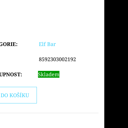
GORIE
:
Elf Bar
8592303002192
UPNOST:
Skladem
DO KOŠÍKU