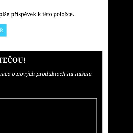
íše příspěvek k této položce.
Ř
TEČOU!
rmace o nových produktech na našem