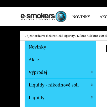
K
Přejít
O
na
Zpět
Zpět
NOVINKY
AK
Š
do
do
obsah
Í
obchodu
obchodu
CO
K
Domů
/
Jednorázové elektronické cigarety
/
Elf Bar
/
Elf Bar 600 
P
K
Přeskočit
Novinky
A
O
kategorie
T
S
Akce
E
T
G
Výprodej
O
R
R
A
Liquidy - nikotinové soli
I
N
E
N
Liquidy