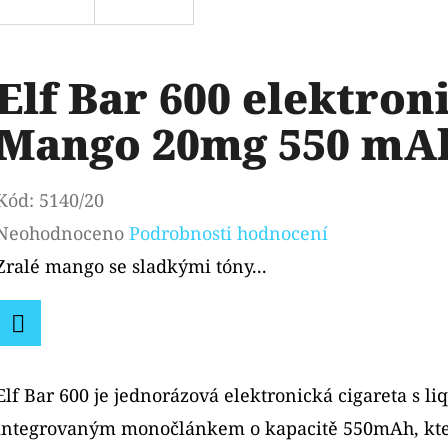
Elf Bar 600 elektron
Mango 20mg 550 mA
Kód:
5140/20
Průměrné
Neohodnoceno
Podrobnosti hodnocení
hodnocení
Zralé mango se sladkými tóny...
produktu
je
Facebook
0,0
Elf Bar 600 je jednorázová elektronická cigareta s l
z
integrovaným monočlánkem o kapacitě 550mAh, kte
5