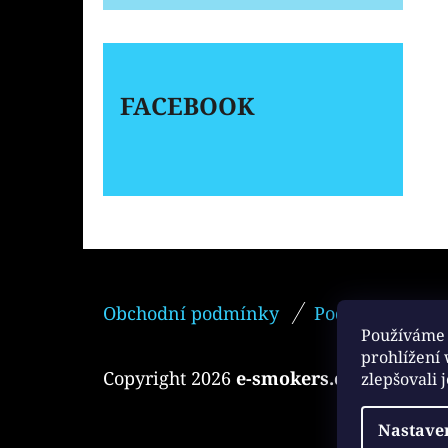
FACEBOOK
Z
Obchodní podmínky
Podmínky ochr
Á
Používáme 
P
prohlížení
Copyright 2026
e-smokers.cz
. Všechna 
zlepšovali 
A
T
Nastave