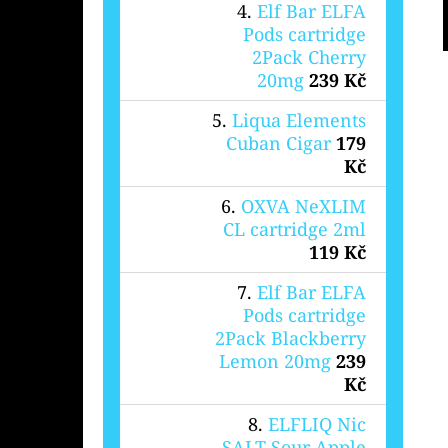
Elf Bar ELFA
Pods cartridge
2Pack Cherry
20mg
239 Kč
Liqua Elements
Cuban Cigar
179
Kč
OXVA NeXLIM
CL cartridge 2ml
119 Kč
Elf Bar ELFA
Pods cartridge
2Pack Blackberry
Lemon 20mg
239
Kč
ELFLIQ Nic
SALT Sour Apple