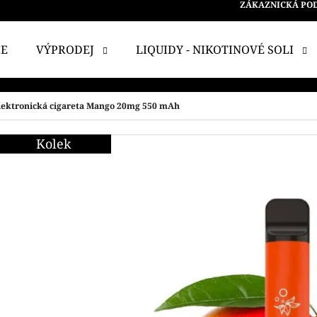
ZÁKAZNICKÁ PO
CE
VÝPRODEJ
LIQUIDY - NIKOTINOVÉ SOLI
 POTŘEBUJETE NAJÍT?
elektronická cigareta Mango 20mg 550 mAh
Kolek
HLEDAT
DOPORUČUJEME