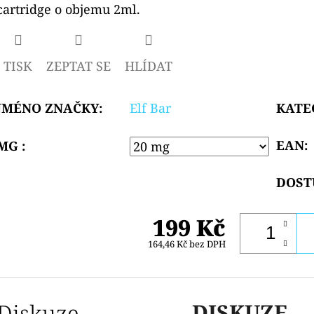
cartridge o objemu 2ml.
hvězdiček.
TISK
ZEPTAT SE
HLÍDAT
JMÉNO ZNAČKY
:
Elf Bar
KATE
EAN
:
MG :
DOST
199 Kč
164,46 Kč bez DPH
Diskuze
DISKUZE