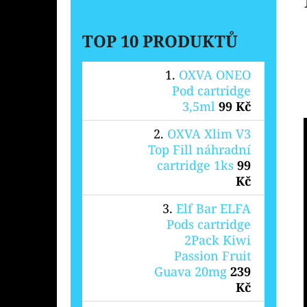
TOP 10 PRODUKTŮ
OXVA ONEO
Pod cartridge
3,5ml
99 Kč
OXVA Xlim V3
Top Fill náhradní
cartridge 1ks
99
Kč
Elf Bar ELFA
Pods cartridge
2Pack Kiwi
Passion Fruit
Guava 20mg
239
Kč