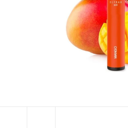
OXVA XLIM V3 TOP FILL NÁHRADNÍ
ELF BAR ELFA 
CARTRIDGE 1KS
2PACK KIWI PA
20MG
99 Kč
Původně:
109 Kč
239 Kč