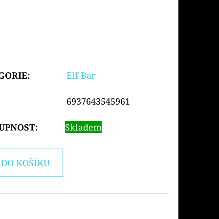
GORIE
:
Elf Bar
6937643545961
UPNOST:
Skladem
DO KOŠÍKU