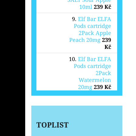
10ml
239 Kč
Elf Bar ELFA
Pods cartridge
2Pack Apple
Peach 20mg
239
Kč
Elf Bar ELFA
Pods cartridge
2Pack
Watermelon
20mg
239 Kč
TOPLIST