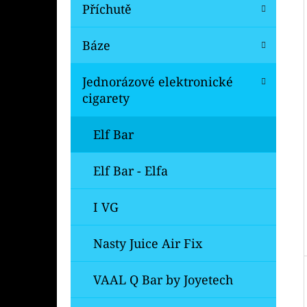
Í
Příchutě
P
A
Báze
OXVA ONEO POD CARTRIDGE 3,5ML
N
99 Kč
Jednorázové elektronické
Původně:
109 Kč
E
cigarety
L
Elf Bar
Elf Bar - Elfa
I VG
Nasty Juice Air Fix
VAAL Q Bar by Joyetech