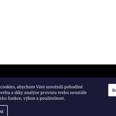
any osobních údajů
cookies, abychom Vám umožnili pohodlné
S
 webu a díky analýze provozu webu neustále
práva vyhrazena.
jeho funkce, výkon a použitelnost.
ní