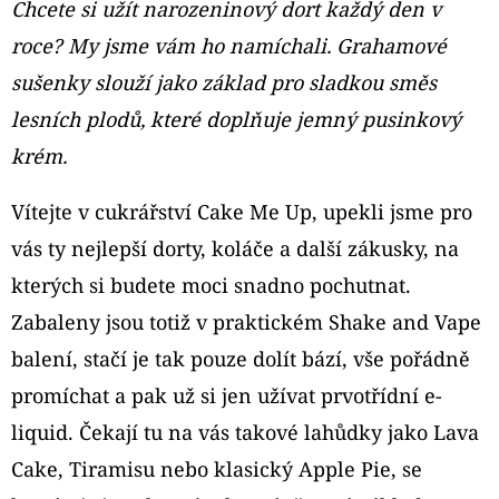
Chcete si užít narozeninový dort každý den v
roce? My jsme vám ho namíchali. Grahamové
D
O
sušenky slouží jako základ pro sladkou směs
P
lesních plodů, které doplňuje jemný pusinkový
O
krém.
R
U
Vítejte v cukrářství Cake Me Up, upekli jsme pro
Č
vás ty nejlepší dorty, koláče a další zákusky, na
U
J
kterých si budete moci snadno pochutnat.
E
Zabaleny jsou totiž v praktickém Shake and Vape
M
balení, stačí je tak pouze dolít bází, vše pořádně
E
promíchat a pak už si jen užívat prvotřídní e-
liquid. Čekají tu na vás takové lahůdky jako Lava
OXVA
Cake, Tiramisu nebo klasický Apple Pie, se
XLIM
V3