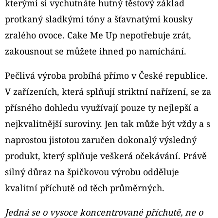
kterými si vychutnáte hutný těstový základ
TOP
FILL
protkaný sladkými tóny a šťavnatými kousky
NÁHRADNÍ
CARTRIDGE
zralého ovoce. Cake Me Up nepotřebuje zrát,
1KS
zakousnout se můžete ihned po namíchání.
99
Kč
Původně:
Pečlivá výroba probíhá přímo v České republice.
109
Kč
V zařízeních, která splňují striktní nařízení, se za
přísného dohledu využívají pouze ty nejlepší a
nejkvalitnější suroviny. Jen tak může být vždy a s
naprostou jistotou zaručen dokonalý výsledný
produkt, který splňuje veškerá očekávání. Právě
silný důraz na špičkovou výrobu odděluje
kvalitní příchutě od těch průměrných.
Jedná se o vysoce koncentrované příchutě, ne o