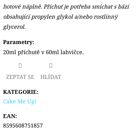
hotové náplně. Příchuť je potřeba smíchat s bází
obsahující propylen glykol a/nebo rostlinný
glycerol.
Parametry:
20ml příchutě v 60ml lahvičce.
ZEPTAT SE
HLÍDAT
KATEGORIE
:
Cake Me Up!
EAN
:
8595608751857