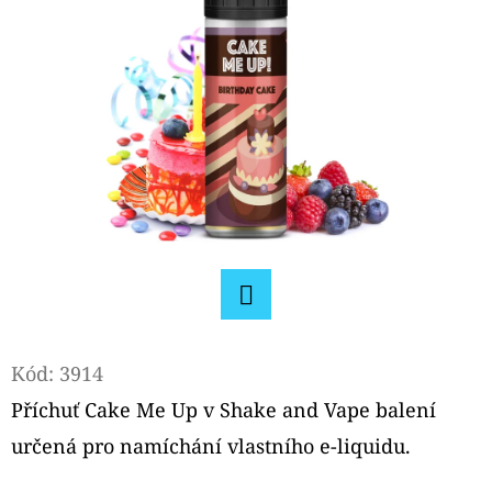
E
T
E
N
A
J
Í
T
?
Facebook
Kód:
3914
Příchuť Cake Me Up v Shake and Vape balení
HLEDAT
určená pro namíchání vlastního e-liquidu.