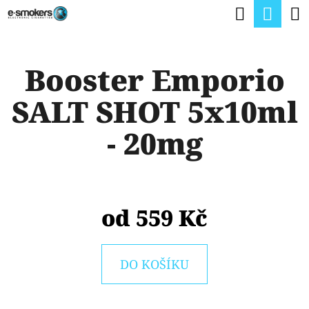
K
Hledat
Nák
Přejít
O
na
Zpět
Zpět
koší
Š
obsah
Booster Emporio
Í
C
K
SALT SHOT 5x10ml
O
P
- 20mg
O
T
Ř
od
559 Kč
E
B
U
DO KOŠÍKU
J