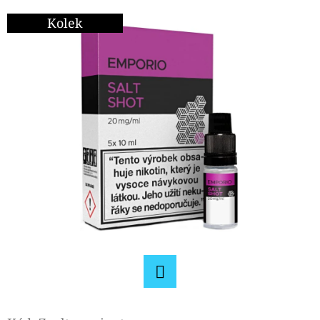
E
Kolek
T
E
N
A
J
Í
T
?
HLEDAT
Facebook