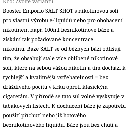
Kód:
Zvolte variantu
Booster Emporio SALT SHOT s nikotinovou solí
D
O
pro vlastní výrobu e-liquidů nebo pro obohacení
P
nikotinem např. 100ml beznikotinové báze a
O
získání tak požadované koncentrace
R
nikotinu. Báze SALT se od běžných bází odlišují
U
Č
tím, že obsahují stále více oblíbené nikotinové
U
soli, které na sebou vážou nikotin a tím dochází k
J
rychlejší a kvalitnější vstřebatelnosti = bez
E
dráždivého pocitu v krku oproti klasickým
M
E
cigaretám. V přírodě se tato sůl volně vyskytuje v
tabákových listech. K dochucení báze je zapotřebí
použití příchutí nebo již hotového
ELF
BAR
beznikotinového liquidu. Báze jsou bez chuti a
ELFA