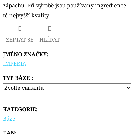
PODS
zápachu. Při výrobě jsou používány ingredience
CARTRIDGE
2PACK
té nejvyšší kvality.
APPLE
PEACH
20MG
239
ZEPTAT SE
HLÍDAT
Kč
JMÉNO ZNAČKY
:
IMPERIA
TYP BÁZE :
KATEGORIE
:
Báze
EAN
: