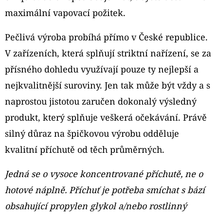
PODS
CARTRIDGE
maximální vapovací požitek.
2PACK
KIWI
PASSION
Pečlivá výroba probíhá přímo v České republice.
FRUIT
V zařízeních, která splňují striktní nařízení, se za
GUAVA
20MG
přísného dohledu využívají pouze ty nejlepší a
239
nejkvalitnější suroviny. Jen tak může být vždy a s
Kč
naprostou jistotou zaručen dokonalý výsledný
produkt, který splňuje veškerá očekávání. Právě
silný důraz na špičkovou výrobu odděluje
kvalitní příchutě od těch průměrných.
Jedná se o vysoce koncentrované příchutě, ne o
hotové náplně. Příchuť je potřeba smíchat s bází
obsahující propylen glykol a/nebo rostlinný