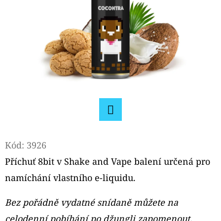
E
T
E
N
A
J
Í
T
Facebook
?
Kód:
3926
Příchuť 8bit v Shake and Vape balení určená pro
namíchání vlastního e-liquidu.
HLEDAT
Bez pořádně vydatné snídaně můžete na
celodenní pobíhání po džungli zapomenout.