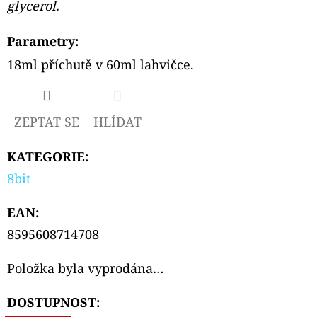
glycerol.
Parametry:
18ml příchutě v 60ml lahvičce.
ZEPTAT SE
HLÍDAT
KATEGORIE
:
8bit
EAN
:
8595608714708
Položka byla vyprodána…
DOSTUPNOST: