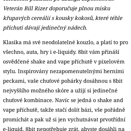
Veterán Bill Rizer doporučuje plnou misku
D
křupavých cereálií s kousky kokosů, které téhle
O
P
příchuti dávají jedinečný nádech.
O
Klasika má své neodolatelné kouzlo, a platí to pro
R
U
všechno, auta, hry i e-liquidy. 8bit vám přináší
Č
osvědčené shake and vape příchutě v pixelovém
U
stylu. Inspirovány nezapomenutelnými herními
J
E
peckami, vaše chuťové pohárky dosáhnou s 8bit
M
nejvyššího možného skóre a užijí si jedinečné
E
chuťové kombinace. Navíc se jedná o shake and
vape příchutě, takže stačí dolít bázi, vše pořádně
ELF
promíchát a pak už si jen vychutnávat prvotřídní
BAR
ELFA
e-liquid. 8bit nepotřebuje zrát, abyste dosáhli na