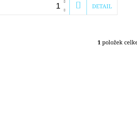
DO
DETAIL
KOŠÍKU
1
položek cel
O
V
L
Á
D
A
C
Í
P
R
V
K