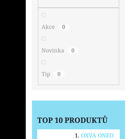
Akce
0
Novinka
0
Tip
0
TOP 10 PRODUKTŮ
OXVA ONEO