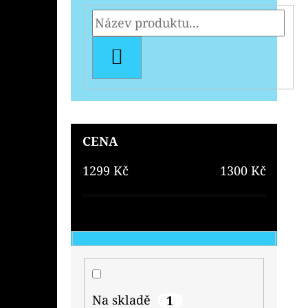
HLEDAT
CENA
1299
Kč
1300
Kč
Na skladě
1