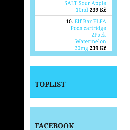
SALT Sour Apple
10ml
239 Kč
Elf Bar ELFA
Pods cartridge
2Pack
Watermelon
20mg
239 Kč
TOPLIST
FACEBOOK