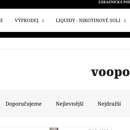
ZÁKAZNICKÁ PO
CE
VÝPRODEJ
LIQUIDY - NIKOTINOVÉ SOLI
 POTŘEBUJETE NAJÍT?
HLEDAT
voopo
DOPORUČUJEME
Ř
A
Doporučujeme
Nejlevnější
Nejdražší
Z
E