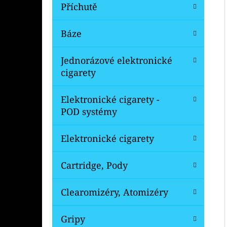
Í
Příchutě
P
A
Báze
OXVA ONEO POD CARTRIDGE 3,5ML
N
99 Kč
Jednorázové elektronické
Původně:
109 Kč
E
cigarety
L
Elektronické cigarety -
POD systémy
Elektronické cigarety
Cartridge, Pody
Clearomizéry, Atomizéry
Gripy