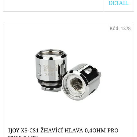
DETAIL
D
O
P
Kód:
1278
O
R
U
Č
U
J
E
M
E
OXVA
NEXLIM
IJOY XS-CS1 ŽHAVÍCÍ HLAVA 0,4OHM PRO
CL