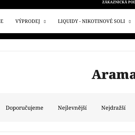
ZÁKAZNICKÁ PO
CE
VÝPRODEJ
LIQUIDY - NIKOTINOVÉ SOLI
 POTŘEBUJETE NAJÍT?
HLEDAT
Aram
DOPORUČUJEME
Ř
A
Doporučujeme
Nejlevnější
Nejdražší
Z
E