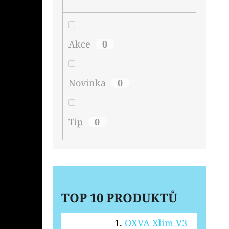
Akce
0
Novinka
0
Tip
0
TOP 10 PRODUKTŮ
OXVA Xlim V3