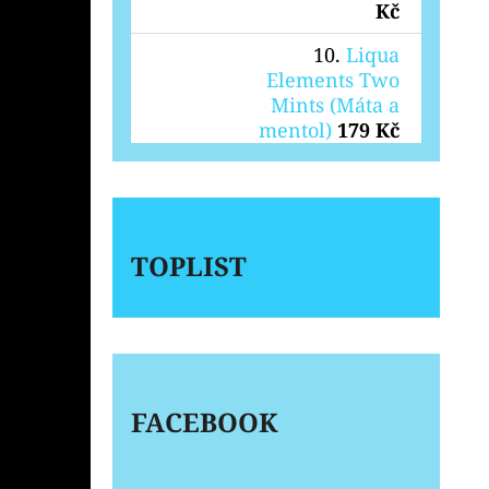
Kč
Liqua
Elements Two
Mints (Máta a
mentol)
179 Kč
TOPLIST
FACEBOOK