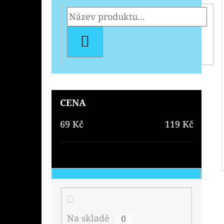
HLEDAT
CENA
69
Kč
119
Kč
Na skladě
0