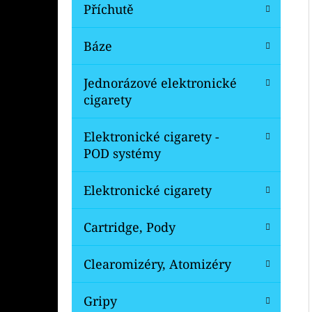
Í
Příchutě
P
A
Báze
OXVA XLIM V3 TOP FILL NÁHRADNÍ
CARTRIDGE 1KS
N
Jednorázové elektronické
99 Kč
E
Původně:
109 Kč
cigarety
L
Elektronické cigarety -
POD systémy
Elektronické cigarety
Cartridge, Pody
Clearomizéry, Atomizéry
Gripy