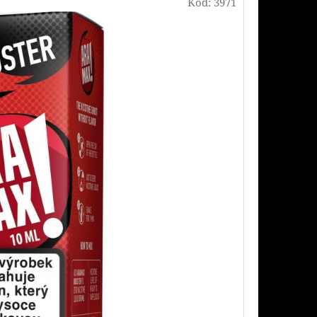
Následující
Kód:
3971
PODS CARTRIDGE
EACH 20MG