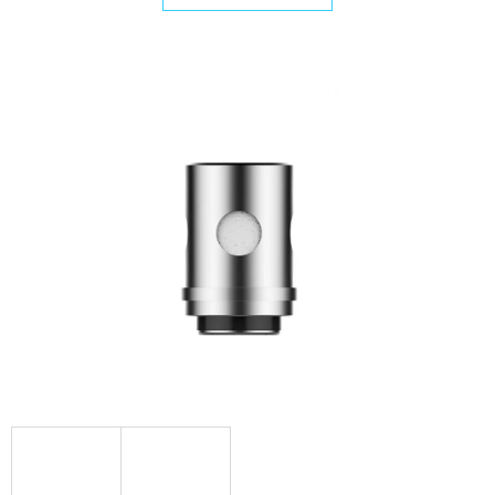
E
T
E
N
A
J
Í
T
?
HLEDAT