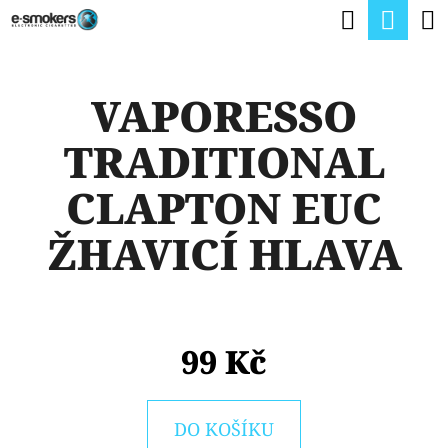
K
Hledat
Nák
Přejít
O
na
Zpět
Zpět
koší
Š
obsah
VAPORESSO
Í
C
K
TRADITIONAL
O
P
CLAPTON EUC
O
ŽHAVICÍ HLAVA
T
Ř
E
B
99 Kč
U
J
DO KOŠÍKU