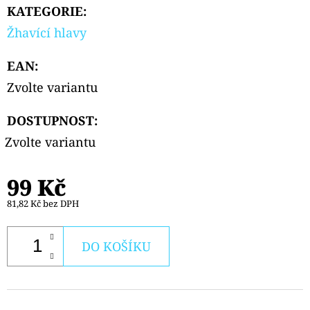
TOP
KATEGORIE
:
FILL
NÁHRADNÍ
Žhavící hlavy
CARTRIDGE
1KS
EAN
:
99
Zvolte variantu
Kč
Původně:
109
DOSTUPNOST:
Kč
Zvolte variantu
99 Kč
81,82 Kč bez DPH
DO KOŠÍKU