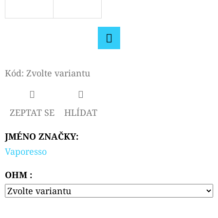
D
O
P
Facebook
O
R
Kód:
Zvolte variantu
U
Č
U
ZEPTAT SE
HLÍDAT
J
E
JMÉNO ZNAČKY
:
M
Vaporesso
E
OHM :
OXVA
XLIM
V3