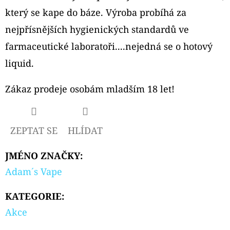
CARTRIDGE
který se kape do báze. Výroba probíhá za
3,5ML
nejpřísnějších hygienických standardů ve
99
Kč
farmaceutické laboratoři....nejedná se o hotový
Původně:
109
liquid.
Kč
Zákaz prodeje osobám mladším 18 let!
ZEPTAT SE
HLÍDAT
JMÉNO ZNAČKY
:
Adam´s Vape
KATEGORIE
:
Akce