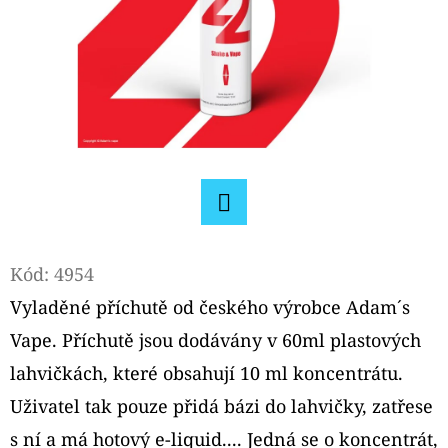
D
O
P
O
R
U
Č
U
Facebook
J
Kód:
4954
E
M
Vyladěné příchutě od českého výrobce Adam´s
E
Vape. Příchutě jsou dodávány v 60ml plastových
lahvičkách, které obsahují 10 ml koncentrátu.
OXVA
Uživatel tak pouze přidá bázi do lahvičky, zatřese
ONEO
POD
s ní a má hotový e-liquid.... Jedná se o koncentrát,