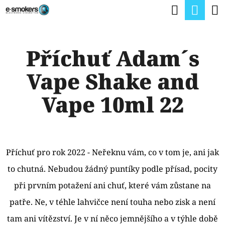
K
Hledat
Nák
Přejít
O
na
Zpět
Zpět
koší
Š
obsah
Příchuť Adam´s
Í
C
K
Vape Shake and
O
P
Vape 10ml 22
O
T
Ř
Příchuť pro rok 2022 - Neřeknu vám, co v tom je, ani jak
E
to chutná. Nebudou žádný puntíky podle přísad, pocity
B
při prvním potažení ani chuť, které vám zůstane na
U
patře. Ne, v téhle lahvičce není touha nebo zisk a není
J
tam ani vítězství. Je v ní něco jemnějšího a v týhle době