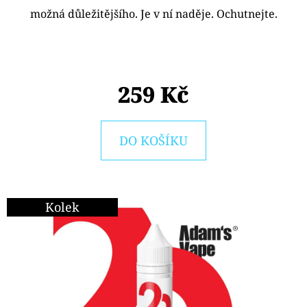
E
možná důležitějšího. Je v ní naděje. Ochutnejte.
T
E
N
259 Kč
A
J
Í
DO KOŠÍKU
T
?
Kolek
HLEDAT