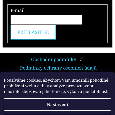
E-mail
PŘIHLÁSIT SE
Z
Obchodní podmínky
Á
Podmínky ochrany osobních údajů
P
A
Používáme cookies, abychom Vám umožnili pohodlné
prohlížení webu a díky analýze provozu webu
T
neustále zlepšovali jeho funkce, výkon a použitelnost.
Facebook
Í
Vytvořil Shoptet
Nastavení
Copyright 2026
e-smokers.cz
. Všechna práva