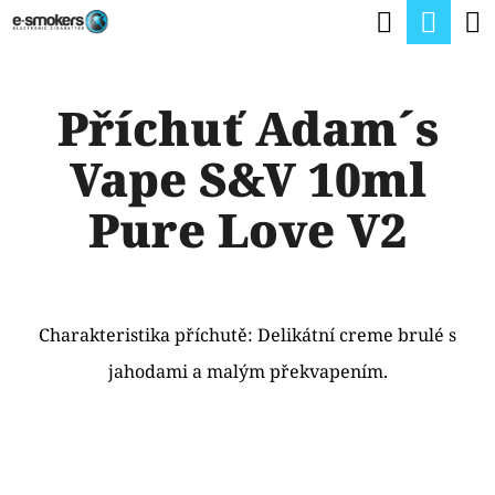
K
Hledat
Nák
Přejít
O
na
Zpět
Zpět
koší
Š
obsah
Příchuť Adam´s
Í
C
K
Vape S&V 10ml
O
P
Pure Love V2
O
T
Ř
Charakteristika příchutě: Delikátní creme brulé s
E
jahodami a malým překvapením.
B
U
J