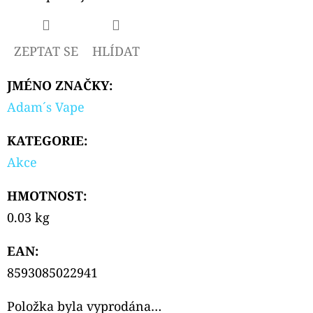
CIGAR
179
Kč
ZEPTAT SE
HLÍDAT
JMÉNO ZNAČKY
:
Adam´s Vape
KATEGORIE
:
Akce
HMOTNOST
:
0.03 kg
EAN
:
8593085022941
Položka byla vyprodána…