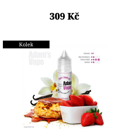
E
T
309 Kč
E
N
A
Kolek
J
Í
T
?
HLEDAT