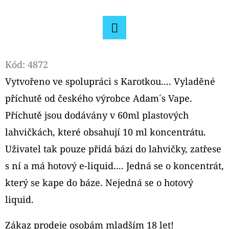
D
O
Facebook
P
O
Kód:
4872
R
Vytvořeno ve spolupráci s Karotkou.... Vyladěné
U
příchutě od českého výrobce Adam´s Vape.
Č
U
Příchutě jsou dodávány v 60ml plastových
J
lahvičkách, které obsahují 10 ml koncentrátu.
E
Uživatel tak pouze přidá bázi do lahvičky, zatřese
M
s ní a má hotový e-liquid.... Jedná se o koncentrát,
E
který se kape do báze. Nejedná se o hotový
liquid.
LIQUA
ELEMENTS
CUBAN
Zákaz prodeje osobám mladším 18 let!