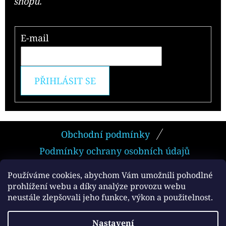
shopu.
E-mail
PŘIHLÁSIT SE
Z
Obchodní podmínky
Á
Podmínky ochrany osobních údajů
P
A
Používáme cookies, abychom Vám umožnili pohodlné
prohlížení webu a díky analýze provozu webu
T
neustále zlepšovali jeho funkce, výkon a použitelnost.
Facebook
Í
Vytvořil Shoptet
Nastavení