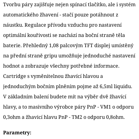
CARTRIDGE
Tvorbu páry zajišťuje nejen spínací tlačítko, ale i systém
2ML
automatického žhavení - stačí pouze potáhnout z
119
Kč
náustku. Regulace přívodu vzduchu pro nastavení
Původně:
129
optimální kouřivosti se nachází na boční straně těla
Kč
baterie. Přehledný 1,08 palcovým TFT displej umístěný
na přední straně gripu umožňuje jednoduché nastavení
hodnot a zobrazuje všechny potřebné informace.
Cartridge s vyměnitelnou žhavící hlavou a
jednoduchým bočním plněním pojme až 6,5ml liquidu.
V základním balení budete mít na výběr dvě žhavící
hlavy, a to masivního výrobce páry PnP - VM1 o odporu
0,3ohm a žhavicí hlavu PnP - TM2 o odporu 0,8ohm.
Parametry: