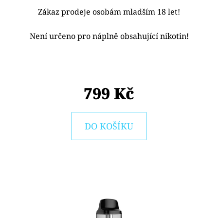
E
Zákaz prodeje osobám mladším 18 let!
T
E
Není určeno pro náplně obsahující nikotin!
N
A
J
799 Kč
Í
T
DO KOŠÍKU
?
HLEDAT