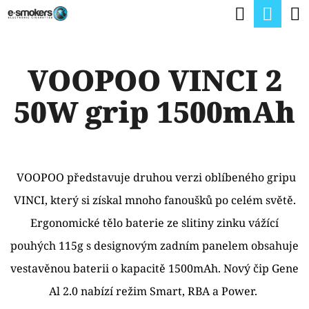
K
Hledat
Nák
Přejít
O
na
Zpět
Zpět
koší
Š
obsah
VOOPOO VINCI 2
Í
C
K
50W grip 1500mAh
O
P
O
T
VOOPOO představuje druhou verzi oblíbeného gripu
Ř
VINCI, který si získal mnoho fanoušků po celém světě.
E
Ergonomické tělo baterie ze slitiny zinku vážící
B
pouhých 115g s designovým zadním panelem obsahuje
U
vestavěnou baterii o kapacitě 1500mAh. Nový čip Gene
J
Al 2.0 nabízí režim Smart, RBA a Power.