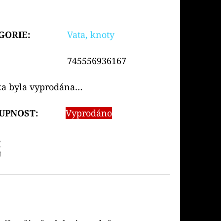
GORIE
:
Vata, knoty
745556936167
ka byla vyprodána…
UPNOST:
Vyprodáno
č
H