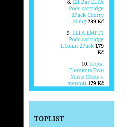
Elf Bar ELFA
Pods cartridge
2Pack Cherry
20mg
239 Kč
ELFA EMPTY
Pods cartridge
1,1ohm 2Pack
179
Kč
Liqua
Elements Two
Mints (Máta a
mentol)
179 Kč
TOPLIST