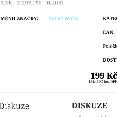
TISK
ZEPTAT SE
HLÍDAT
JMÉNO ZNAČKY
:
Native Wicks
KATE
EAN
:
Polož
DOST
199 K
164,46 Kč bez DP
Diskuze
DISKUZE