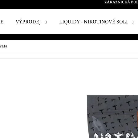
ZÁKAZNICKÁ PO
CE
VÝPRODEJ
LIQUIDY - NIKOTINOVÉ SOLI
 POTŘEBUJETE NAJÍT?
vata
HLEDAT
DOPORUČUJEME