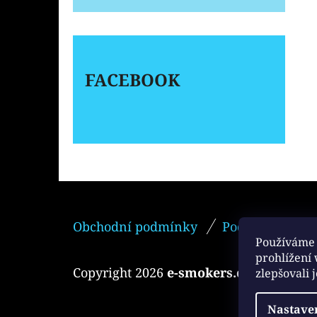
FACEBOOK
Z
Obchodní podmínky
Podmínky ochr
Á
Používáme 
P
prohlížení
Copyright 2026
e-smokers.cz
. Všechna 
zlepšovali 
A
T
Nastave