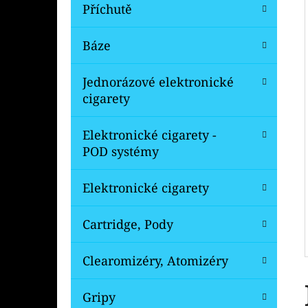
Í
Příchutě
P
A
Báze
OXVA XLIM V3 TOP FILL NÁHRADNÍ
CARTRIDGE 1KS
N
Jednorázové elektronické
99 Kč
E
Původně:
109 Kč
cigarety
L
Elektronické cigarety -
POD systémy
Elektronické cigarety
Cartridge, Pody
Clearomizéry, Atomizéry
Gripy