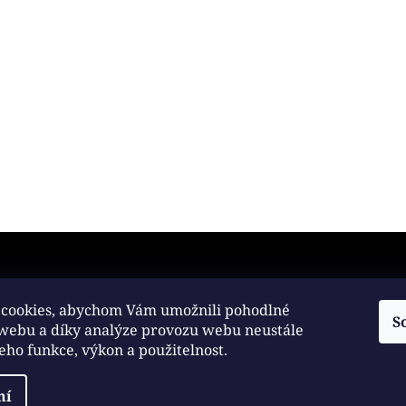
any osobních údajů
cookies, abychom Vám umožnili pohodlné
S
 webu a díky analýze provozu webu neustále
práva vyhrazena.
jeho funkce, výkon a použitelnost.
ní