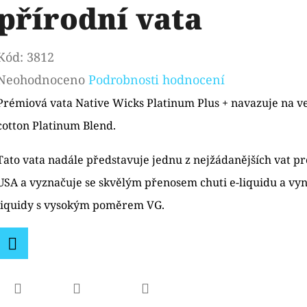
přírodní vata
Kód:
3812
Průměrné
Neohodnoceno
Podrobnosti hodnocení
hodnocení
Prémiová vata Native Wicks Platinum Plus + navazuje na v
produktu
cotton Platinum Blend.
je
Tato vata nadále představuje jednu z nejžádanějších vat p
0,0
USA a vyznačuje se skvělým přenosem chuti e-liquidu a vynik
z
liquidy s vysokým poměrem VG.
5
hvězdiček.
Facebook