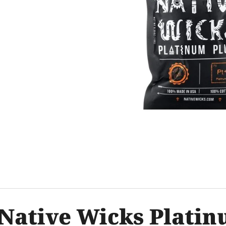
OXVA ONEO POD CARTRIDGE 3,5ML
ELF BAR ELFA 
2PACK APPLE P
99 Kč
Původně:
109 Kč
239 Kč
Native Wicks Platin