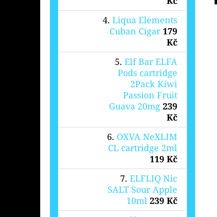
Kč
Liqua Elements
Cuban Cigar
179
Kč
Elf Bar ELFA
Pods cartridge
2Pack Kiwi
Passion Fruit
Guava 20mg
239
Kč
OXVA NeXLIM
CL cartridge 2ml
119 Kč
ELFLIQ Nic
SALT Sour Apple
10ml
239 Kč