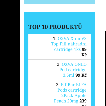
TOP 10 PRODUKTŮ
OXVA Xlim V3
Top Fill náhradní
cartridge 1ks
99
Kč
OXVA ONEO
Pod cartridge
3,5ml
99 Kč
Elf Bar ELFA
Pods cartridge
2Pack Apple
Peach 20mg
239