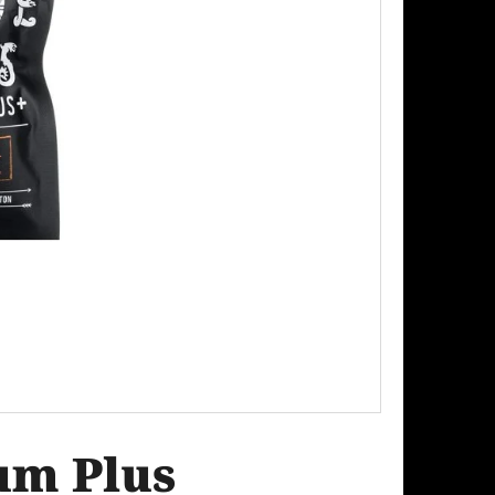
Následující
PODS CARTRIDGE
EACH 20MG
um Plus