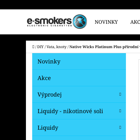
K
Přejít
O
na
Zpět
Zpět
NOVINKY
AK
Š
do
do
obsah
Í
obchodu
obchodu
CO
K
Domů
/
DIY
/
Vata, knoty
/
Native Wicks Platinum Plus přírodní 
P
K
Přeskočit
Novinky
A
O
kategorie
T
S
Akce
E
T
G
Výprodej
O
R
R
A
Liquidy - nikotinové soli
I
N
E
N
Liquidy