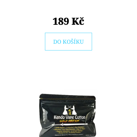
E
T
189 Kč
E
N
A
DO KOŠÍKU
J
Í
T
?
HLEDAT