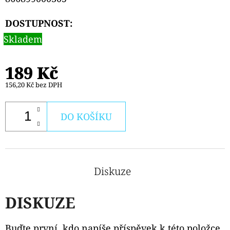
PODS
CARTRIDGE
2PACK
DOSTUPNOST:
APPLE
Skladem
PEACH
20MG
239
189 Kč
Kč
156,20 Kč bez DPH
DO KOŠÍKU
Diskuze
DISKUZE
Buďte první, kdo napíše příspěvek k této položce.