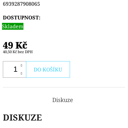
TOP
6939287908065
FILL
NÁHRADNÍ
CARTRIDGE
DOSTUPNOST:
1KS
Skladem
99
Kč
Původně:
49 Kč
109
Kč
40,50 Kč bez DPH
DO KOŠÍKU
Diskuze
DISKUZE