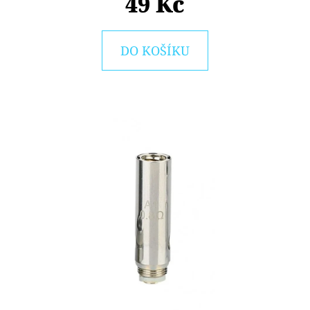
49 Kč
E
T
E
DO KOŠÍKU
N
A
J
Í
T
?
HLEDAT