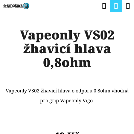
K
Hledat
Nák
Přejít
O
na
Zpět
Zpět
koší
Š
obsah
Vapeonly VS02
Í
C
K
žhavicí hlava
O
P
0,8ohm
O
T
Ř
Vapeonly VS02 žhavicí hlava o odporu 0,8ohm vhodná
E
pro grip Vapeonly Vigo.
B
U
J