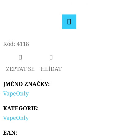
D
O
P
Facebook
O
Kód:
4118
R
U
Č
ZEPTAT SE
HLÍDAT
U
J
JMÉNO ZNAČKY
:
E
M
VapeOnly
E
KATEGORIE
:
VapeOnly
OXVA
XLIM
EAN
:
V3