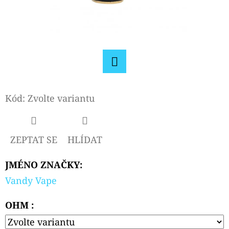
D
O
P
O
R
Facebook
U
Kód:
Zvolte variantu
Č
U
J
ZEPTAT SE
HLÍDAT
E
M
JMÉNO ZNAČKY
:
E
Vandy Vape
OHM :
ELF
BAR
ELFA