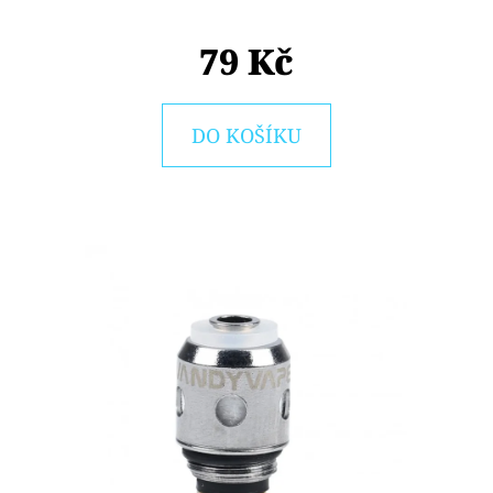
E
T
79 Kč
E
N
DO KOŠÍKU
A
J
Í
T
?
HLEDAT