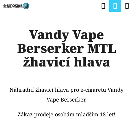
K
Hledat
Nák
Přejít
O
na
Zpět
Zpět
koší
Š
obsah
Vandy Vape
Í
C
K
Berserker MTL
O
P
žhavicí hlava
O
T
Ř
Náhradní žhavicí hlava pro e-cigaretu Vandy
E
Vape Berserker.
B
U
Zákaz prodeje osobám mladším 18 let!
J