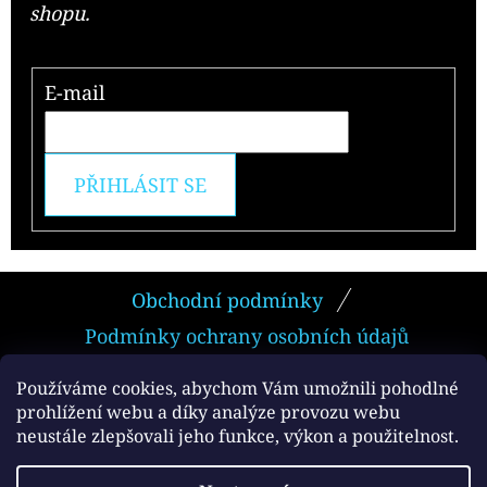
shopu.
E-mail
PŘIHLÁSIT SE
Z
Obchodní podmínky
Á
Podmínky ochrany osobních údajů
P
A
Používáme cookies, abychom Vám umožnili pohodlné
prohlížení webu a díky analýze provozu webu
T
neustále zlepšovali jeho funkce, výkon a použitelnost.
Facebook
Í
Vytvořil Shoptet