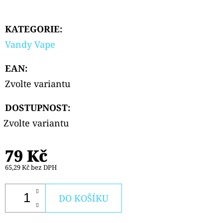
PODS
CARTRIDGE
2PACK
KATEGORIE
:
BLACKBERRY
LEMON
Vandy Vape
20MG
239
EAN
:
Kč
Zvolte variantu
DOSTUPNOST:
Zvolte variantu
79 Kč
65,29 Kč bez DPH
DO KOŠÍKU