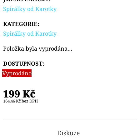
CARTRIDGE
3,5ML
Spirálky od Karotky
99
KATEGORIE
:
Kč
Původně:
Spirálky od Karotky
109
Kč
Položka byla vyprodána…
DOSTUPNOST:
Vyprodáno
199 Kč
164,46 Kč bez DPH
Diskuze