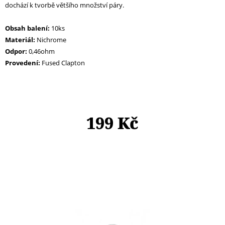
E
dochází k tvorbě většího množství páry.
T
Obsah balení:
10ks
E
Materiál:
Nichrome
N
Odpor:
0,46ohm
Provedení:
Fused Clapton
A
J
Í
T
199 Kč
?
HLEDAT