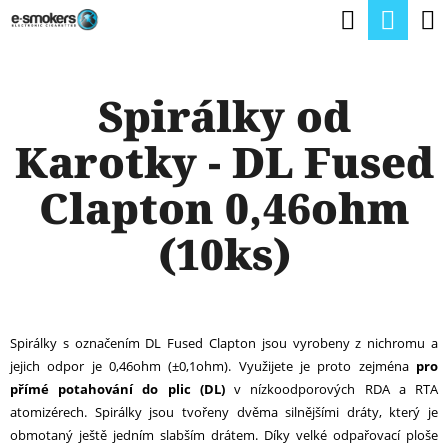
K
Hledat
Nák
Přejít
O
na
Zpět
Zpět
koší
Š
obsah
Spirálky od
Í
C
K
Karotky - DL Fused
O
P
Clapton 0,46ohm
O
(10ks)
T
Ř
E
Spirálky s označením DL Fused Clapton jsou vyrobeny z nichromu a
B
jejich odpor je 0,46ohm (±0,1ohm). Využijete je proto zejména
pro
U
přímé potahování do plic (DL)
v nízkoodporových RDA a RTA
atomizérech. Spirálky jsou tvořeny dvěma silnějšími dráty, který je
J
obmotaný ještě jedním slabším drátem. Díky velké odpařovací ploše