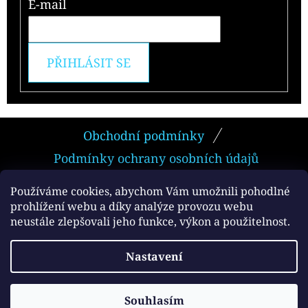
E-mail
PŘIHLÁSIT SE
Z
Obchodní podmínky
Á
Podmínky ochrany osobních údajů
P
A
Používáme cookies, abychom Vám umožnili pohodlné
prohlížení webu a díky analýze provozu webu
T
neustále zlepšovali jeho funkce, výkon a použitelnost.
Facebook
Í
Vytvořil Shoptet
Nastavení
Copyright 2026
e-smokers.cz
. Všechna práva
vyhrazena.
Souhlasím