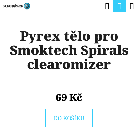
K
Hledat
Nák
Přejít
O
na
Zpět
Zpět
koší
Š
obsah
Pyrex tělo pro
Í
C
K
Smoktech Spirals
O
P
clearomizer
O
T
Ř
69 Kč
E
B
U
DO KOŠÍKU
J