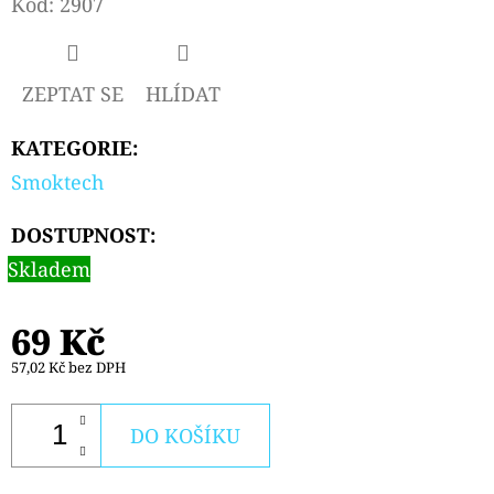
Kód:
2907
D
O
ZEPTAT SE
HLÍDAT
P
O
KATEGORIE
:
R
Smoktech
U
Č
DOSTUPNOST:
U
Skladem
J
E
69 Kč
M
E
57,02 Kč bez DPH
DO KOŠÍKU
ELFA
EMPTY
PODS