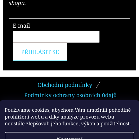
shopu.
E-mail
PŘIHLÁSIT SE
Z
Obchodní podmínky
Á
Podmínky ochrany osobních údajů
P
A
Používáme cookies, abychom Vám umožnili pohodlné
prohlížení webu a díky analýze provozu webu
T
neustále zlepšovali jeho funkce, výkon a použitelnost.
Facebook
Í
Vytvořil Shoptet