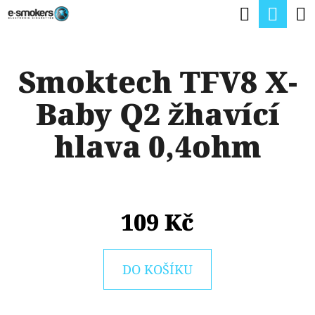
K
Hledat
Nák
Přejít
O
na
Zpět
Zpět
koší
Š
obsah
Smoktech TFV8 X-
Í
C
K
Baby Q2 žhavící
O
P
hlava 0,4ohm
O
T
Ř
109 Kč
E
B
U
DO KOŠÍKU
J