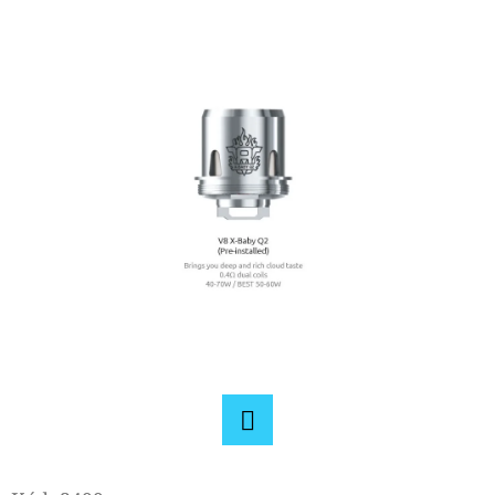
E
T
E
N
A
J
Í
T
?
HLEDAT
Facebook