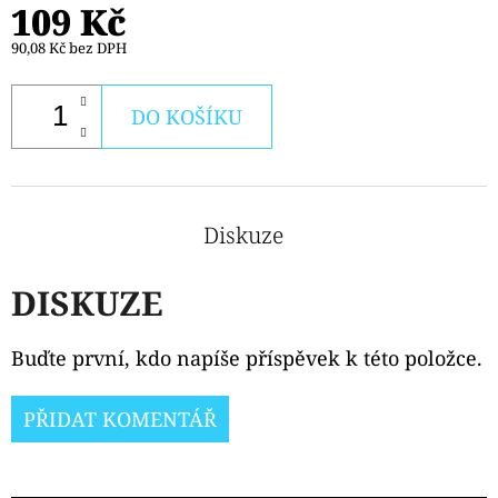
PODS
109 Kč
CARTRIDGE
2PACK
90,08 Kč bez DPH
KIWI
PASSION
FRUIT
DO KOŠÍKU
GUAVA
20MG
239
Kč
Diskuze
DISKUZE
Buďte první, kdo napíše příspěvek k této položce.
PŘIDAT KOMENTÁŘ