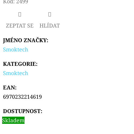
Kód:
2499
D
O
ZEPTAT SE
HLÍDAT
P
O
JMÉNO ZNAČKY
:
R
Smoktech
U
Č
KATEGORIE
:
U
Smoktech
J
E
EAN
:
M
6970232214619
E
DOSTUPNOST:
Skladem
ELF
BAR
ELFA