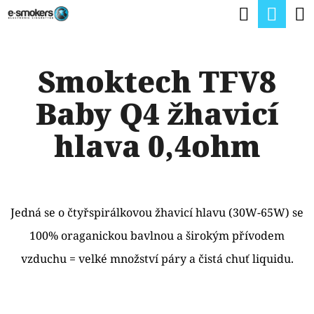
K
Hledat
Nák
Přejít
O
na
Zpět
Zpět
koší
Š
obsah
Smoktech TFV8
Í
C
K
Baby Q4 žhavicí
O
P
hlava 0,4ohm
O
T
Ř
Jedná se o čtyřspirálkovou žhavicí hlavu (30W-65W) se
E
100% oraganickou bavlnou a širokým přívodem
B
vzduchu = velké množství páry a čistá chuť liquidu.
U
J