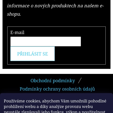
informace o nových produktech na našem e-
shopu.
E-mail
PŘIHLÁSIT SE
Z
Obchodní podmínky
Á
Podmínky ochrany osobních údajů
P
A
Používáme cookies, abychom Vám umožnili pohodlné
prohlížení webu a díky analýze provozu webu
T
neustále zlepšovali jeho funkce, výkon a použitelnost.