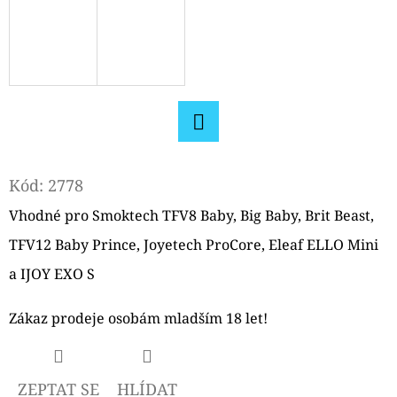
D
O
P
O
R
U
Facebook
Č
Kód:
2778
U
Vhodné pro Smoktech TFV8 Baby, Big Baby, Brit Beast,
J
E
TFV12 Baby Prince, Joyetech ProCore, Eleaf ELLO Mini
M
a IJOY EXO S
E
Zákaz prodeje osobám mladším 18 let!
ELF
BAR
ZEPTAT SE
HLÍDAT
ELFA