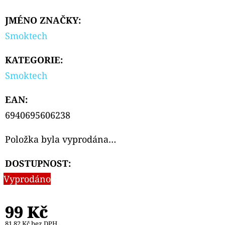
PODS
CARTRIDGE
JMÉNO ZNAČKY
:
2PACK
BLACKBERRY
Smoktech
LEMON
20MG
KATEGORIE
:
239
Kč
Smoktech
EAN
:
6940695606238
Položka byla vyprodána…
DOSTUPNOST:
Vyprodáno
99 Kč
81,82 Kč bez DPH