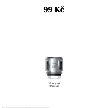
E
99 Kč
T
E
N
A
J
Í
T
?
HLEDAT