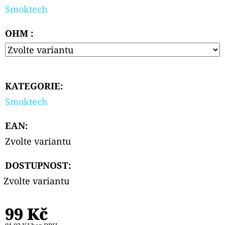
PODS
Smoktech
CARTRIDGE
2PACK
APPLE
OHM :
PEACH
20MG
239
Kč
KATEGORIE
:
Smoktech
EAN
:
Zvolte variantu
DOSTUPNOST:
Zvolte variantu
99 Kč