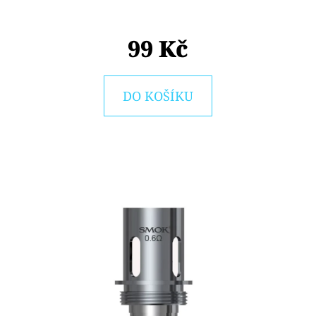
E
T
99 Kč
E
N
A
DO KOŠÍKU
J
Í
T
?
HLEDAT