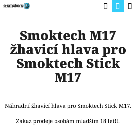
K
Hledat
Nák
Přejít
O
na
Zpět
Zpět
koší
Š
obsah
Smoktech M17
Í
C
K
žhavicí hlava pro
O
P
Smoktech Stick
O
M17
T
Ř
E
Náhradní žhavící hlava pro Smoktech Stick M17.
B
U
Zákaz prodeje osobám mladším 18 let!!!
J