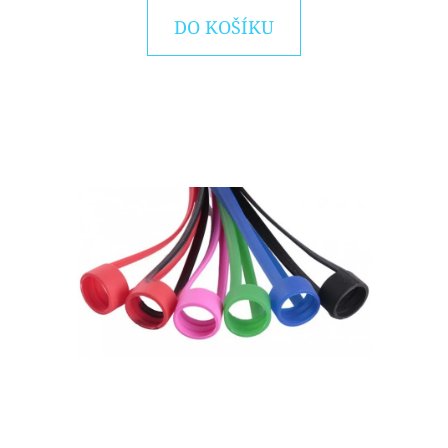
E
DO KOŠÍKU
T
E
N
A
J
Í
T
?
HLEDAT