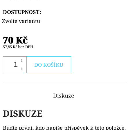
TOP
FILL
DOSTUPNOST:
NÁHRADNÍ
CARTRIDGE
Zvolte variantu
1KS
99
Kč
70 Kč
Původně:
109
57,85 Kč bez DPH
Kč
DO KOŠÍKU
Diskuze
DISKUZE
Buďte první, kdo napíše příspěvek k této položce.