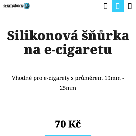
K
Hledat
Nák
Přejít
O
na
Zpět
Zpět
koší
Š
obsah
Silikonová šňůrka
Í
C
K
na e-cigaretu
O
P
O
T
Vhodné pro e-cigarety s průměrem 19mm -
Ř
25mm
E
B
U
70 Kč
J