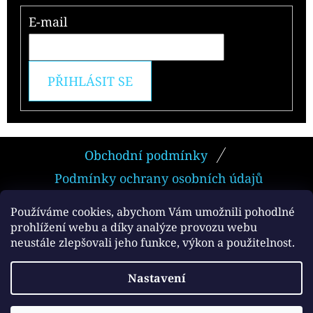
E-mail
PŘIHLÁSIT SE
Z
Obchodní podmínky
Á
Podmínky ochrany osobních údajů
P
A
Používáme cookies, abychom Vám umožnili pohodlné
prohlížení webu a díky analýze provozu webu
T
neustále zlepšovali jeho funkce, výkon a použitelnost.
Facebook
Í
Vytvořil Shoptet
Nastavení
Copyright 2026
e-smokers.cz
. Všechna práva
vyhrazena.