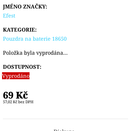
JMÉNO ZNAČKY
:
D
Efest
O
P
KATEGORIE
:
O
Pouzdra na baterie 18650
R
U
Položka byla vyprodána…
Č
U
DOSTUPNOST:
J
Vyprodáno
E
M
69 Kč
E
57,02 Kč bez DPH
OXVA
NEXLIM
CL