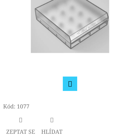
E
T
E
N
A
J
Í
T
?
Facebook
Kód:
1077
HLEDAT
ZEPTAT SE
HLÍDAT