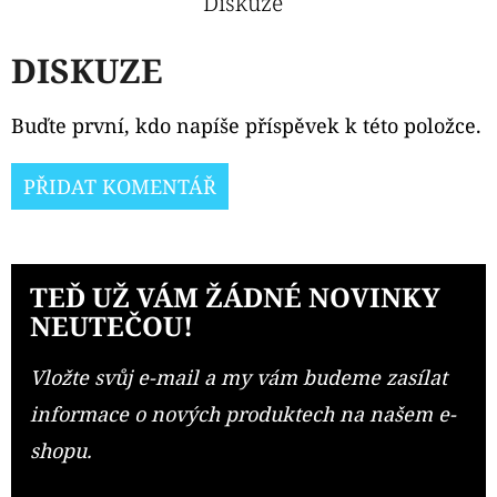
Diskuze
CARTRIDGE
2ML
DISKUZE
119
Kč
Původně:
129
Buďte první, kdo napíše příspěvek k této položce.
Kč
PŘIDAT KOMENTÁŘ
TEĎ UŽ VÁM ŽÁDNÉ NOVINKY
NEUTEČOU!
Vložte svůj e-mail a my vám budeme zasílat
informace o nových produktech na našem e-
shopu.