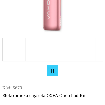
D
O
P
O
R
U
Č
U
J
E
M
E
Facebook
Kód:
5670
OXVA
Elektronická cigareta OXVA Oneo Pod Kit
XLIM
V3