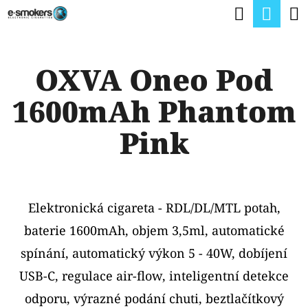
K
Hledat
Nák
Přejít
O
na
Zpět
Zpět
koší
Š
obsah
OXVA Oneo Pod
Í
C
K
1600mAh Phantom
O
P
Pink
O
T
Ř
Elektronická cigareta - RDL/DL/MTL potah,
E
baterie 1600mAh, objem 3,5ml, automatické
B
spínání, automatický výkon 5 - 40W, dobíjení
U
USB-C, regulace air-flow, inteligentní detekce
J
odporu, výrazné podání chuti, beztlačítkový