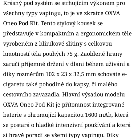
TOP
Krásný pod systém se strhujícím výkonem pro
FILL
NÁHRADNÍ
všechny typy vapingu, to je ve zkratce OXVA
CARTRIDGE
Oneo Pod Kit. Tento stylový kousek se
1KS
představuje v kompaktním a ergonomickém těle
99
Kč
vyrobeném z hliníkové slitiny s celkovou
Původně:
109
hmotností těla pouhých 75 g. Zaoblené hrany
Kč
zaručí příjemné držení v dlani během užívání a
díky rozměrům 102 x 23 x 32,5 mm schováte e-
cigaretu také pohodlně do kapsy, či malého
cestovního zavazadla. Hlavní výsadou modelu
OXVA Oneo Pod Kit je přítomnost integrované
baterie s ohromující kapacitou 1600 mAh, která
se postará o hladké intenzivní používání a která
si hravě poradí se všemi typy vapingu. Díky