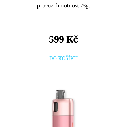
E
provoz, hmotnost 75g.
T
E
N
599 Kč
A
J
Í
DO KOŠÍKU
T
?
HLEDAT