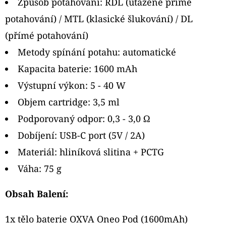
Způsob potahování: RDL (utažené přímé
potahování) / MTL (klasické šlukování) / DL
(přímé potahování)
Metody spínání potahu: automatické
Kapacita baterie: 1600 mAh
Výstupní výkon: 5 - 40 W
Objem cartridge: 3,5 ml
Podporovaný odpor: 0,3 - 3,0 Ω
Dobíjení: USB-C port (5V / 2A)
Materiál: hliníková slitina + PCTG
Váha: 75 g
Obsah Balení:
1x tělo baterie OXVA Oneo Pod (1600mAh)