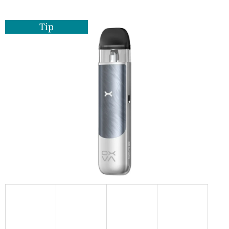
D
Tip
O
P
O
R
U
Č
U
J
E
M
E
ELF
BAR
ELFA