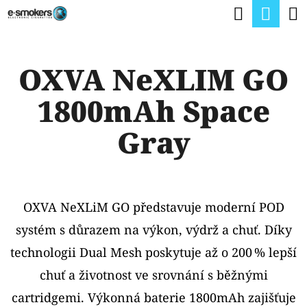
K
Hledat
Nák
Přejít
O
na
Zpět
Zpět
koší
Š
obsah
OXVA NeXLIM GO
Í
C
K
1800mAh Space
O
P
Gray
O
T
Ř
OXVA NeXLiM GO představuje moderní POD
E
systém s důrazem na výkon, výdrž a chuť. Díky
B
technologii Dual Mesh poskytuje až o 200 % lepší
U
chuť a životnost ve srovnání s běžnými
J
cartridgemi. Výkonná baterie 1800mAh zajišťuje