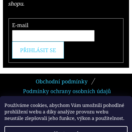
shopu.
E-mail
PŘIHLÁSIT SE
Z
Obchodní podmínky
Á
Podmínky ochrany osobních údajů
P
A
Používáme cookies, abychom Vám umožnili pohodlné
prohlížení webu a díky analýze provozu webu
T
neustále zlepšovali jeho funkce, výkon a použitelnost.
Facebook
Í
Vytvořil Shoptet