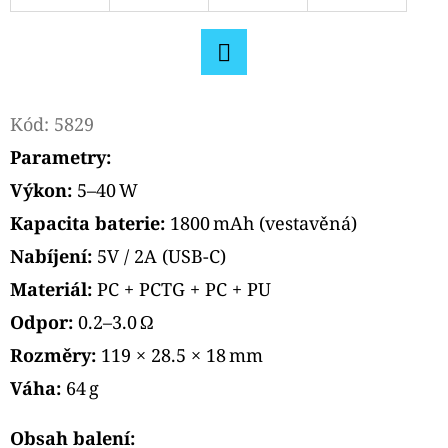
PODS
CARTRIDGE
2PACK
BLACKBERRY
LEMON
Facebook
20MG
Kód:
5829
239
Kč
Parametry:
Výkon:
5–40 W
Kapacita baterie:
1800 mAh (vestavěná)
Nabíjení:
5V / 2A (USB-C)
Materiál:
PC + PCTG + PC + PU
Odpor:
0.2–3.0 Ω
Rozměry:
119 × 28.5 × 18 mm
Váha:
64 g
Obsah balení: