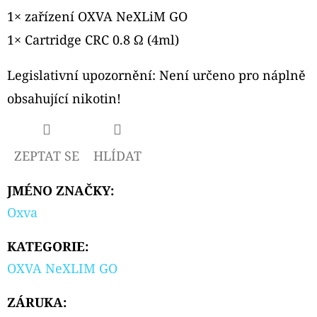
1× zařízení OXVA NeXLiM GO
1× Cartridge CRC 0.8 Ω (4ml)
Legislativní upozornění:
Není určeno pro náplně
obsahující nikotin!
ZEPTAT SE
HLÍDAT
JMÉNO ZNAČKY
:
Oxva
KATEGORIE
:
OXVA NeXLIM GO
ZÁRUKA
: