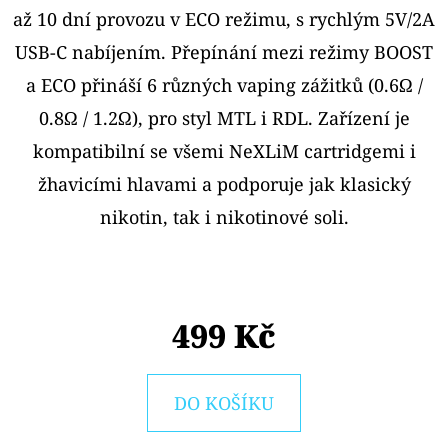
E
až 10 dní provozu v ECO režimu, s rychlým 5V/2A
T
USB-C nabíjením. Přepínání mezi režimy BOOST
E
a ECO přináší 6 různých vaping zážitků (0.6Ω /
N
0.8Ω / 1.2Ω), pro styl MTL i RDL. Zařízení je
A
kompatibilní se všemi NeXLiM cartridgemi i
J
žhavicími hlavami a podporuje jak klasický
Í
nikotin, tak i nikotinové soli.
T
?
499 Kč
HLEDAT
DO KOŠÍKU